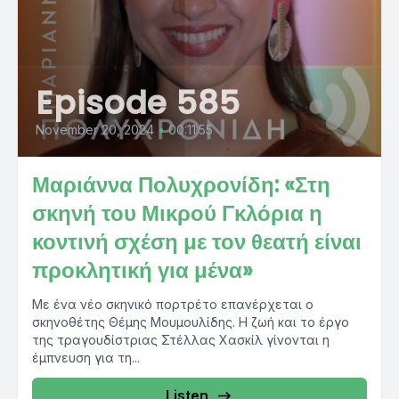
Episode 585
November 20, 2024
•
00:11:55
Μαριάννα Πολυχρονίδη: «Στη
σκηνή του Μικρού Γκλόρια η
κοντινή σχέση με τον θεατή είναι
προκλητική για μένα»
Με ένα νέο σκηνικό πορτρέτο επανέρχεται ο
σκηνοθέτης Θέμης Μουμουλίδης. Η ζωή και το έργο
της τραγουδίστριας Στέλλας Χασκίλ γίνονται η
έμπνευση για τη...
Listen