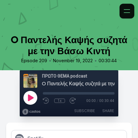
O Παντελής Καψής συζητά
με την Βάσω Κιντή
•
•
Episode 209
November 19, 2022
00:30:44
ΠΡΩΤΟ ΘΕΜΑ podcast
O Παντελής Καψής συζητά με την Βάσω Κιν
1x
00:00
/
00:30:44
SUBSCRIBE
SHARE