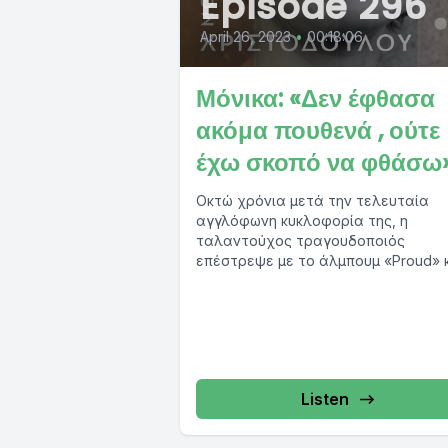
Episode 296
April 26, 2023
•
00:18:06
Μόνικα: «Δεν έφθασα
ακόμα πουθενά , ούτε
έχω σκοπό να φθάσω
Οκτώ χρόνια μετά την τελευταία
αγγλόφωνη κυκλοφορία της, η
ταλαντούχος τραγουδοποιός
επέστρεψε με το άλμπουμ «Proud» 
την Παρασκευή 28 Απριλίου παρουσ
στο Fuzz...
Listen