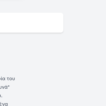
ία του
υνά"
.
 ένα