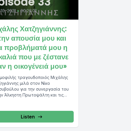
pisode 33
 10, 2021
•
00:26:01
χάλης Χατζηγιάννης:
την απουσία μου και
α προβλήματά μου η
καλιά που με ζέστανε
αν η οικογένειά μου»
μοφιλής τραγουδοποιός Μιχάλης
ηγιάννης μιλά στον Νίκο
υβούλου για την συνεργασία του
ην Άλκηστη Πρωτοψάλτη και τις
ές τους καλοκαιρινές συναυλίες με...
Listen