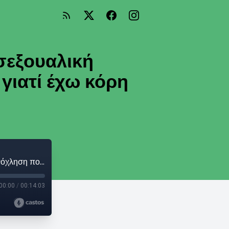
σεξουαλική
γιατί έχω κόρη
Ρίτα Αντωνοπούλου: "Μίλησα για τη σεξουαλική παρενόχληση που είχα στα 11μου χρόνια γιατί έχω κόρη σ΄ αυτή την ηλικία."
00:00
/
00:14:03