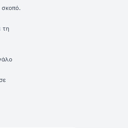
 σκοπό.
 τη
εγάλο
σε