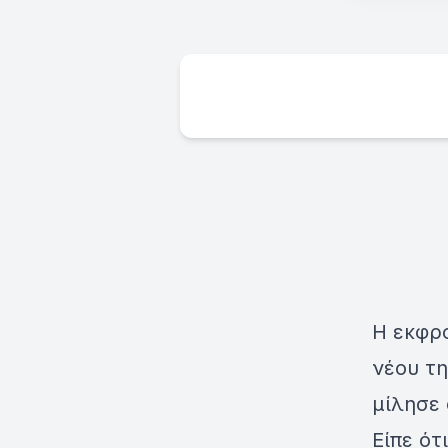
Η εκφρ
νέου τη
μίλησε
Είπε ότ