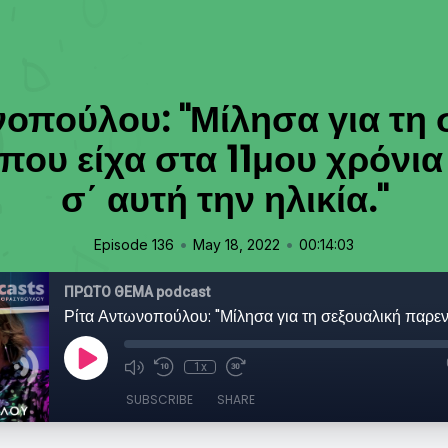
νοπούλου: "Μίλησα για τη 
ου είχα στα 11μου χρόνια 
σ΄ αυτή την ηλικία."
•
•
Episode 136
May 18, 2022
00:14:03
ΠΡΩΤΟ ΘΕΜΑ podcast
1x
SUBSCRIBE
SHARE