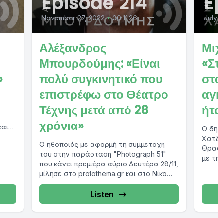
Episode 214
E
November 27, 2022
•
00:11:26
July
Αλέξανδρος
Μι
Μπουρδούμης: «Είναι
«Σ
»
πολύ συγκινητικό που
στ
επιστρέφω στο Θέατρο
αγ
Τέχνης μετά από 28
ήτ
χρόνια»
και
Ο δη
ιάζει
Χατζ
Ο ηθοποιός με αφορμή τη συμμετοχή
Θρασ
του στην παράσταση "Photograph 51"
με τ
που κάνει πρεμιέρα αύριο Δευτέρα 28/11,
κοιν
μίλησε στο protothema.gr και στο Νίκο
Θρασυβούλου....
Listen