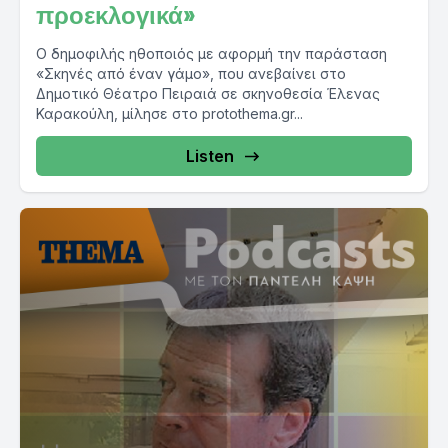
προεκλογικά»
Ο δημοφιλής ηθοποιός με αφορμή την παράσταση
«Σκηνές από έναν γάμο», που ανεβαίνει στο
Δημοτικό Θέατρο Πειραιά σε σκηνοθεσία Έλενας
Καρακούλη, μίλησε στο protothema.gr...
Listen