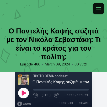
Ο Παντελής Καψής συζητά
με τον Νικόλα Σεβαστάκη: Τι
είναι το κράτος για τον
πολίτη;
•
•
Episode 466
March 09, 2024
00:35:21
ΠΡΩΤΟ ΘΕΜΑ podcast
1x
00:00
/
00:35:21
SUBSCRIBE
SHARE