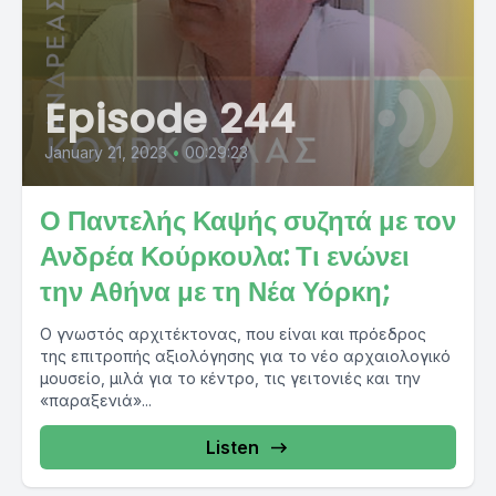
Episode 244
January 21, 2023
•
00:29:23
Ο Παντελής Καψής συζητά με τον
Ανδρέα Κούρκουλα: Τι ενώνει
την Αθήνα με τη Νέα Υόρκη;
Ο γνωστός αρχιτέκτονας, που είναι και πρόεδρος
της επιτροπής αξιολόγησης για το νέο αρχαιολογικό
μουσείο, μιλά για το κέντρο, τις γειτονιές και την
«παραξενιά»...
Listen