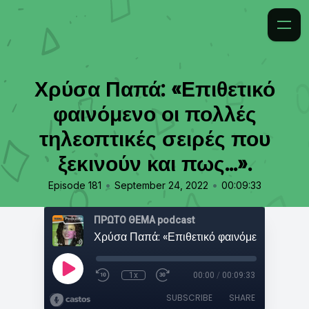
Χρύσα Παπά: «Επιθετικό
φαινόμενο οι πολλές
τηλεοπτικές σειρές που
ξεκινούν και πως...».
•
•
Episode 181
September 24, 2022
00:09:33
ΠΡΩΤΟ ΘΕΜΑ podcast
1x
00:00
/
00:09:33
SUBSCRIBE
SHARE