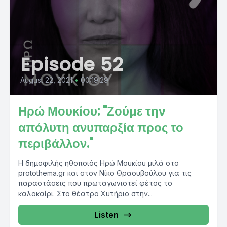
Episode 52
August 22, 2021
•
00:19:29
Ηρώ Μουκίου: "Ζούμε την
απόλυτη ανυπαρξία προς το
περιβάλλον."
Η δημοφιλής ηθοποιός Ηρώ Μουκίου μιλά στο
protothema.gr και στον Νίκο Θρασυβούλου για τις
παραστάσεις που πρωταγωνιστεί φέτος το
καλοκαίρι. Στο θέατρο Χυτήριο στην...
Listen