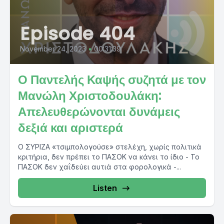
Episode 404
November 24, 2023
•
00:31:39
Ο Παντελής Καψής συζητά με τον
Μανώλη Χριστοδουλάκη:
Απελευθερώνονται δυνάμεις
δεξιά και αριστερά
Ο ΣΥΡΙΖΑ «τσιμπολογούσε» στελέχη, χωρίς πολιτικά
κριτήρια, δεν πρέπει το ΠΑΣΟΚ να κάνει το ίδιο - Το
ΠΑΣΟΚ δεν χαΐδεύει αυτιά στα φορολογικά -...
Listen