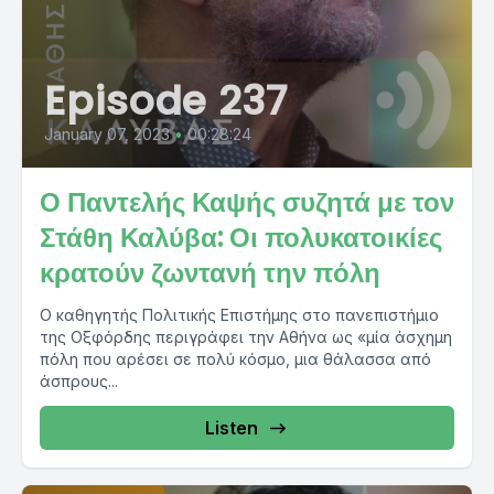
Episode 237
January 07, 2023
•
00:28:24
Ο Παντελής Καψής συζητά με τον
Στάθη Καλύβα: Οι πολυκατοικίες
κρατούν ζωντανή την πόλη
Ο καθηγητής Πολιτικής Επιστήμης στο πανεπιστήμιο
της Οξφόρδης περιγράφει την Αθήνα ως «μία άσχημη
πόλη που αρέσει σε πολύ κόσμο, μια θάλασσα από
άσπρους...
Listen