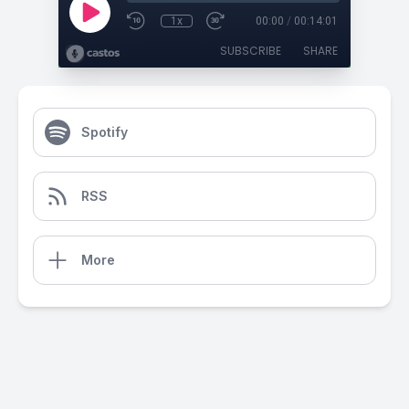
1x
00:00
/
00:14:01
SUBSCRIBE
SHARE
Spotify
RSS
More