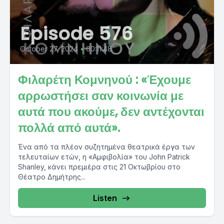
Episode 576
October 27, 2024
•
00:11:48
Φιλαρέτη Κομνηνού : «Έχουμε
αρρωστήσει σαν κοινωνία με
αυτά που ακούμε, δεν αντέχονται
πολλά από αυτά».
Ένα από τα πλέον συζητημένα θεατρικά έργα των
τελευταίων ετών, η «Αμφιβολία» του John Patrick
Shanley, κάνει πρεμιέρα στις 21 Οκτωβρίου στο
Θέατρο Δημήτρης...
Listen