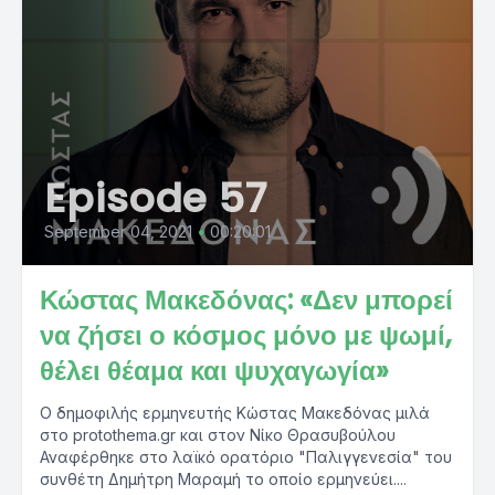
Episode 57
September 04, 2021
•
00:20:01
Κώστας Μακεδόνας: «Δεν μπορεί
να ζήσει ο κόσμος μόνο με ψωμί,
θέλει θέαμα και ψυχαγωγία»
Ο δημοφιλής ερμηνευτής Κώστας Μακεδόνας μιλά
στο protothema.gr και στον Νίκο Θρασυβούλου
Αναφέρθηκε στο λαϊκό ορατόριο "Παλιγγενεσία" του
συνθέτη Δημήτρη Μαραμή το οποίο ερμηνεύει....