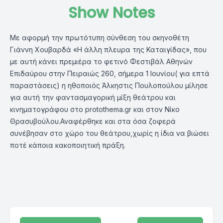
Show Notes
Με αφορμή την πρωτότυπη σύνθεση του σκηνοθέτη
Γιάννη Χουβαρδά «Η άλλη πλευρα της Καταιγίδας», που
με αυτή κάνει πρεμιέρα το φετινό Φεστιβάλ Αθηνών
Επιδαύρου στην Πειραιώς 260, σήμερα 1 Ιουνίου( για επτά
παραστάσεις) η ηθοποιός Άλκηστις Πουλοπούλου μίλησε
για αυτή την φαντασμαγορική μίξη θεάτρου και
κινηματογράφου στο protothema.gr και στον Νίκο
Θρασυβούλου.Αναφέρθηκε και στα όσα ζοφερά
συνέβησαν στο χώρο του θεάτρου,χωρίς η ίδια να βιώσει
ποτέ κάποια κακοποιητική πράξη.