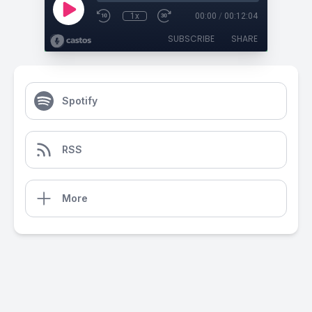
1x
00:00
/
00:12:04
SUBSCRIBE
SHARE
Spotify
RSS
More