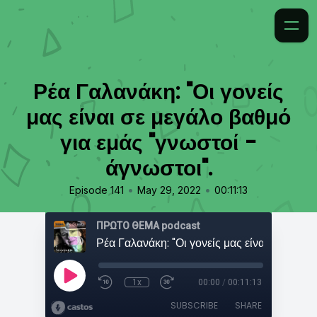
Ρέα Γαλανάκη: "Οι γονείς
μας είναι σε μεγάλο βαθμό
για εμάς "γνωστοί -
άγνωστοι".
•
•
Episode 141
May 29, 2022
00:11:13
ΠΡΩΤΟ ΘΕΜΑ podcast
1x
00:00
/
00:11:13
SUBSCRIBE
SHARE