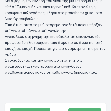
Με αφορμή την έκδοση του νέου της μυθιστορήματος με
τίτλο "Εμμανουήλ και Αικατερίνη" εκδ. Καστανιώτη η
κορυφαία πεζογράφος μίλησε στο
protothema.gr
και στο
Νίκο Θρασυβούλου.
Είπε ότι σ΄ αυτό το μυθιστόρημα αναζητά ποιοί υπήρξαν
οι "γνωστοί - άγνωστοι" γονείς της.
Ανακάλεσε στη μνήμη της πιο εύκολα τις οικογενειακές
προφορικές εξιστορήσεις από δωμάτιο σε δωμάτιο, από
εποχή σε εποχή. Πρόκειται για μια αναμέτρηση της με τον
χρόνο.
Σχολιάζοντας και την επικαιρότητα είπε ότι
αναπτύσσεται ένας τρομακτικά επικίνδυνος
αναθεωρητισμός κακός σε κάθε έννοια δημοκρατίας.