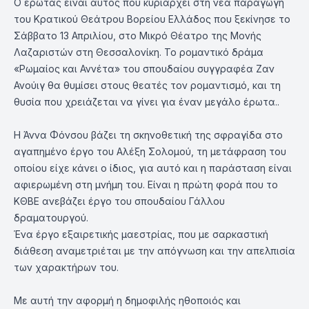
Ο έρωτας είναι αυτός που κυριαρχεί στη νέα παραγωγή
του Κρατικού Θεάτρου Βορείου Ελλάδος που ξεκίνησε το
Σάββατο 13 Απριλίου, στο Μικρό Θέατρο της Μονής
Λαζαριστών στη Θεσσαλονίκη. Το ρομαντικό δράμα
«Ρωμαίος και Αννέτα» του σπουδαίου συγγραφέα Ζαν
Ανούιγ θα θυμίσει στους θεατές τον ρομαντισμό, και τη
θυσία που χρειάζεται να γίνει για έναν μεγάλο έρωτα..
Η Άννα Φόνσου βάζει τη σκηνοθετική της σφραγίδα στο
αγαπημένο έργο του Αλέξη Σολομού, τη μετάφραση του
οποίου είχε κάνει ο ίδιος, για αυτό και η παράσταση είναι
αφιερωμένη στη μνήμη του. Είναι η πρώτη φορά που το
ΚΘΒΕ ανεβάζει έργο του σπουδαίου Γάλλου
δραματουργού.
Ένα έργο εξαιρετικής μαεστρίας, που με σαρκαστική
διάθεση αναμετριέται με την απόγνωση και την απελπισία
των χαρακτήρων του.
Με αυτή την αφορμή η δημοφιλής ηθοποιός και