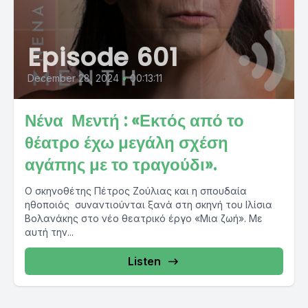
Episode 601
December 28, 2024
•
00:13:11
Νένα Μεντή : «Εκτός από το
θέατρο έχω μεγάλη σχέση
αγάπης με το τραγούδι».
O σκηνοθέτης Πέτρος Ζούλιας και η σπουδαία
ηθοποιός συναντιούνται ξανά στη σκηνή του Ιλίσια
Βολανάκης στο νέο θεατρικό έργο «Μια ζωή». Με
αυτή την...
Listen