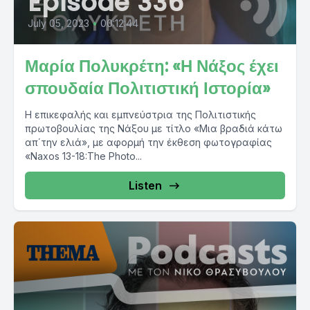
Episode 336
July 05, 2023
•
00:12:44
Μαρία Πολυκρέτη: «Η Νάξος έχει
σπουδαία Πολιτιστική Ιστορία»
Η επικεφαλής και εμπνεύστρια της Πολιτιστικής
πρωτοβουλίας της Νάξου με τίτλο «Μια βραδιά κάτω
απ΄την ελιά», με αφορμή την έκθεση φωτογραφίας
«Naxos 13-18:The Photo...
Listen