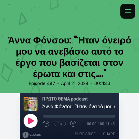
Άννα Φόνσου: "Ήταν όνειρό
μου να ανεβάσω αυτό το
έργο που βασίζεται στον
έρωτα και στις...."
•
•
Episode 487
April 21, 2024
00:11:43
ΠΡΩΤΟ ΘΕΜΑ podcast
1x
00:00
/
00:11:43
SUBSCRIBE
SHARE