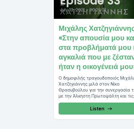
Episode 33
July 10, 2021
•
00:26:01
Μιχάλης Χατζηγιάννης
«Στην απουσία μου κα
στα προβλήματά μου 
αγκαλιά που με ζέστα
ήταν η οικογένειά μου
Ο δημοφιλής τραγουδοποιός Μιχάλ
Χατζηγιάννης μιλά στον Νίκο
Θρασυβούλου για την συνεργασία 
με την Άλκηστη Πρωτοψάλτη και τις
κοινές τους καλοκαιρινές συναυλίες 
Listen