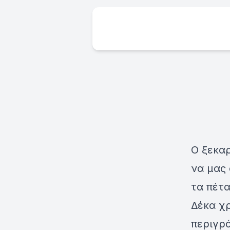
Ο ξεκαρ
να μας 
τα πέτα
Δέκα χρ
περιγρά