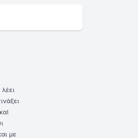
 λέει
τινάξει
κα!
ι
αι με