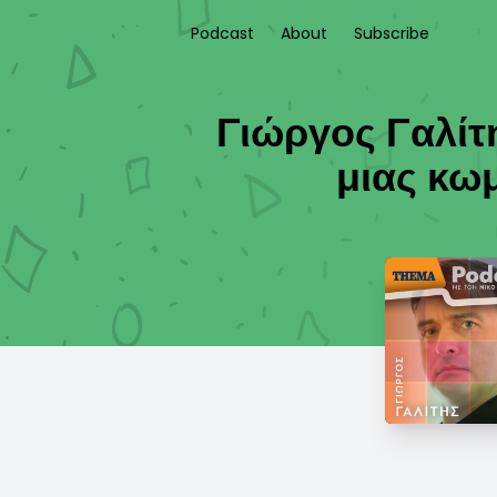
Podcast
About
Subscribe
Γιώργος Γαλίτ
μιας κω