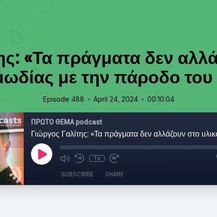
ης: «Τα πράγματα δεν αλλά
μωδίας με την πάροδο του
•
•
Episode 488
April 24, 2024
00:10:04
ΠΡΩΤΟ ΘΕΜΑ podcast
1x
SUBSCRIBE
SHARE