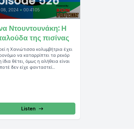
pisode 526
 08, 2024
•
00:41:05
να Ντουντουνάκη: Η
ταλούδα της πισίνας
εί η Χανιώτισσα κολυμβήτρια έχει
ρονόμιο να καταρρίπτει τα ρεκόρ
η ίδια θέτει, όμως η αλήθεια είναι
ποτέ δεν είχε φανταστεί...
Listen