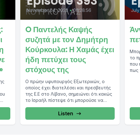
Episode 393
E
November 04, 2023
•
00:28:56
July
:
O Παντελής Καψής
Άν
ι
συζητά με τον Δημήτρη
πε
η
Κούρκουλα: Η Χαμάς έχει
Μπορ
νε
ήδη πετύχει τους
το π
που 
»
στόχους της
πως 
ης
Ο πρώην υφυπουργός Εξωτερικών, ο
οποίος έχει διατελέσει και πρεσβευτής
του
της Ε.Ε στο Λίβανο, σημειώνει ότι κακώς
το Ισραήλ πίστεψε ότι μπορούσε να
με...
επιλύσει...
Listen