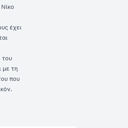
 Νίκο
ους έχει
ται
 του
 με τη
του που
ικόν.