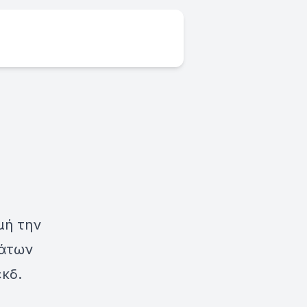
μή την
μάτων
κδ.