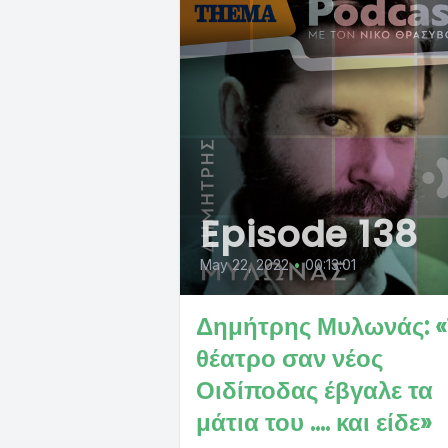
Episode 138
May 22, 2022
•
00:13:01
Δημήτρης Μυλωνάς: 
θέατρο σαν νέος
Οιδίποδας έβγαλε τα
μάτια του .... και είδε»