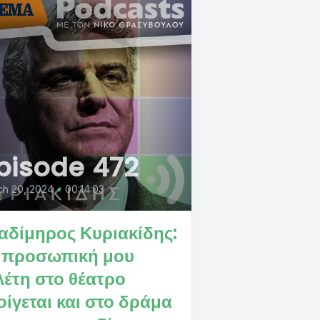
pisode 472
ch 20, 2024
•
00:14:03
αδίμηρος Κυριακίδης:
 προσωπική μου
λέτη στο θέατρο
οίγεται και στο δράμα