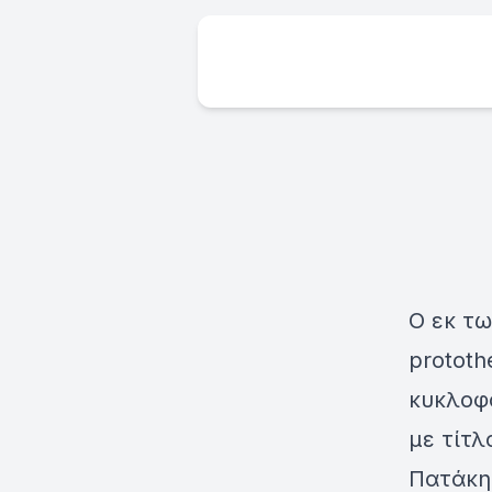
Ο εκ τ
prototh
κυκλοφ
με τίτλ
Πατάκη