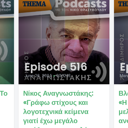
Episode 516
E
June 26, 2024
•
00:12:13
Mar
«Το
Νίκος Αναγνωστάκης:
Βλ
«Γράφω στίχους και
«Η
λογοτεχνικά κείμενα
με
γιατί έχω μεγάλο
αν