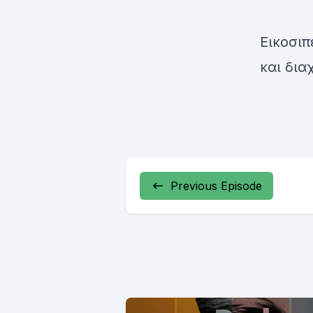
Εικοσι
και δια
Previous Episode