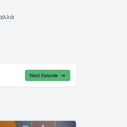
 αλλά
Next Episode