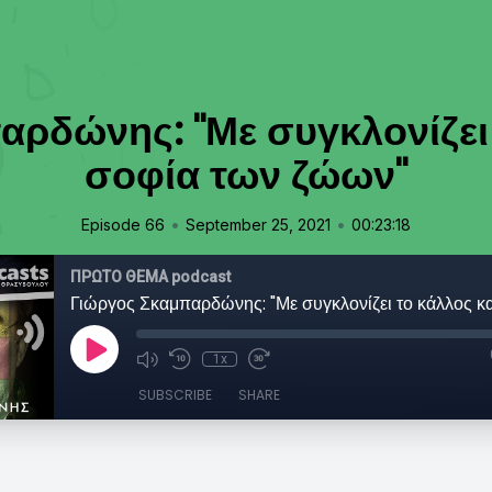
ρδώνης: "Με συγκλονίζει 
σοφία των ζώων"
•
•
Episode 66
September 25, 2021
00:23:18
ΠΡΩΤΟ ΘΕΜΑ podcast
1x
SUBSCRIBE
SHARE