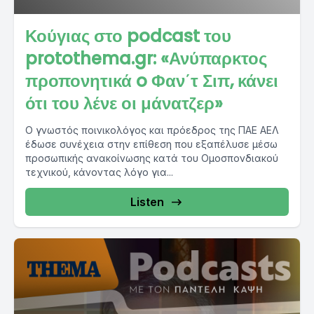
Κούγιας στο podcast του
protothema.gr: «Ανύπαρκτος
προπονητικά o Φαν΄τ Σιπ, κάνει
ότι του λένε οι μάνατζερ»
Ο γνωστός ποινικολόγος και πρόεδρος της ΠΑΕ ΑΕΛ
έδωσε συνέχεια στην επίθεση που εξαπέλυσε μέσω
προσωπικής ανακοίνωσης κατά του Ομοσπονδιακού
τεχνικού, κάνοντας λόγο για...
Listen