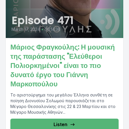
Episode 471
March 17, 2024
•
00:14:36
Μάριος Φραγκούλης: Η μουσική
της παράστασης "Ελεύθεροι
Πολιορκημένοι" είναι το πιο
δυνατό έργο του Γιάννη
Μαρκοπούλου
Το αριστούργημα του μεγάλου Έλληνα συνθέτη σε
ποίηση Διονυσίου Σολωμού παρουσιάζεται στο
Μέγαρο Θεσσαλονίκης στις 22 & 23 Μαρτίου και στο
Μέγαρο Μουσικής Αθηνών...
Listen