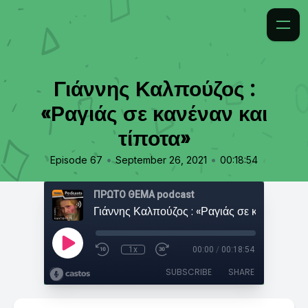
Γιάννης Καλπούζος :
«Ραγιάς σε κανέναν και
τίποτα»
•
•
Episode 67
September 26, 2021
00:18:54
ΠΡΩΤΟ ΘΕΜΑ podcast
1x
00:00
/
00:18:54
SUBSCRIBE
SHARE