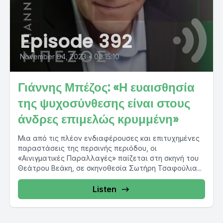
Episode 392
November 04, 2023
•
00:15:10
Γιάννης Μπέζος: «Η ευαισθησία
της ψυχοσύνθεσης είναι στους
άνδρες επιμελώς κρυμμένη»
Μια από τις πλέον ενδιαφέρουσες και επιτυχημένες
παραστάσεις της περσινής περιόδου, οι
«Αινιγματικές Παραλλαγές» παίζεται στη σκηνή του
Θεάτρου Βεάκη, σε σκηνοθεσία Σωτήρη Τσαφούλια...
Listen