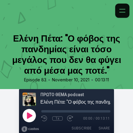
Ελένη Πέτα: "Ο φόβος της
πανδημίας είναι τόσο
μεγάλος που δεν θα φύγει
από μέσα μας ποτέ."
•
•
Episode 83
November 10, 2021
00:13:11
ΠΡΩΤΟ ΘΕΜΑ podcast
1x
00:00
/
00:13:11
SUBSCRIBE
SHARE