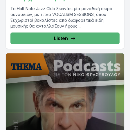
Το Half Note Jazz Club ξεκινάει μία μοναδική σειρά
συναυλιών, με τίτλο VOCALISM SESSIONS, όπου
ξεχωριστοί βοκαλίστες από διαφορετικά είδη
μουσικής θα ανταλλάξουν ήχους,...
Listen