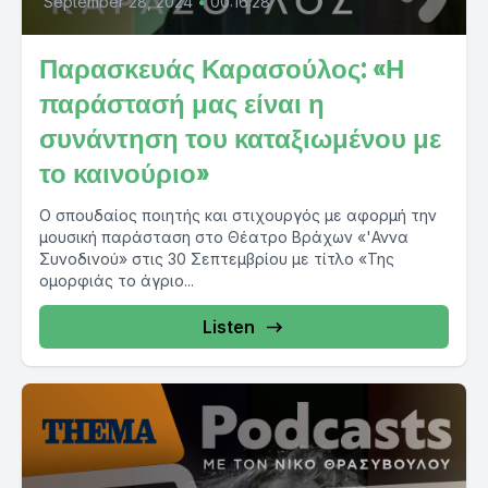
September 28, 2024
•
00:16:28
Παρασκευάς Καρασούλος: «Η
παράστασή μας είναι η
συνάντηση του καταξιωμένου με
το καινούριο»
Ο σπουδαίος ποιητής και στιχουργός με αφορμή την
μουσική παράσταση στο Θέατρο Βράχων «'Αννα
Συνοδινού» στις 30 Σεπτεμβρίου με τίτλο «Της
ομορφιάς το άγριο...
Listen