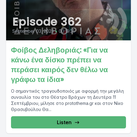
Episode 362
September 03, 2023
•
00:19:31
Φοίβος Δεληβοριάς: «Για να
κάνω ένα δίσκο πρέπει να
περάσει καιρός δεν θέλω να
γράφω τα ίδια»
Ο σημαντικός τραγουδοποιός με αφορμή την μεγάλη
συναυλία του στο Θέατρο Βράχων τη Δευτέρα 11
Σεπτέμβριου, μίλησε στο protothema.gr και στον Νίκο
Θρασυβούλου Θα...
Listen