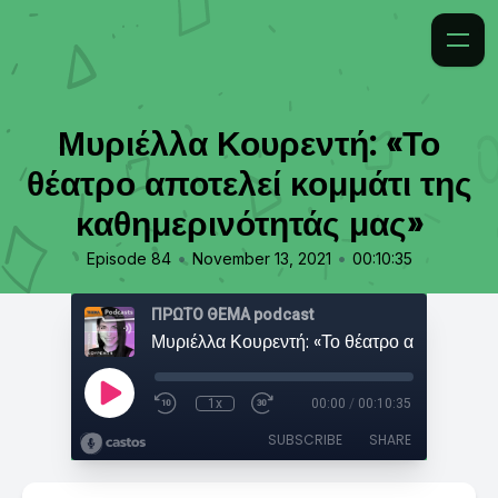
Μυριέλλα Κουρεντή: «Το
θέατρο αποτελεί κομμάτι της
καθημερινότητάς μας»
•
•
Episode 84
November 13, 2021
00:10:35
ΠΡΩΤΟ ΘΕΜΑ podcast
1x
00:00
/
00:10:35
SUBSCRIBE
SHARE