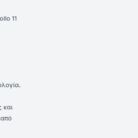
llo 11
ολογία.
 και
 από