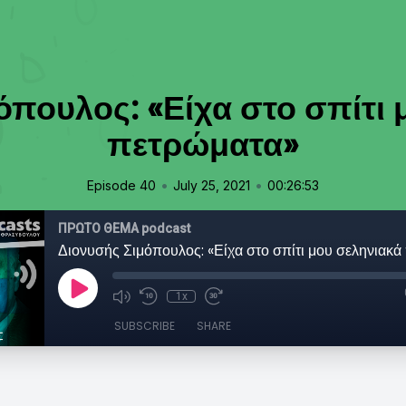
όπουλος: «Είχα στο σπίτι 
πετρώματα»
•
•
Episode 40
July 25, 2021
00:26:53
ΠΡΩΤΟ ΘΕΜΑ podcast
Διονυσής Σιμόπουλος: «Είχα στο σπίτι μου σεληνιακ
1x
SUBSCRIBE
SHARE