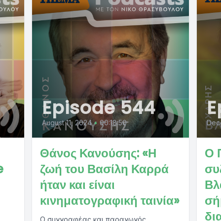
Episode 544
E
August 11, 2024
•
00:18:50
Dec
Θάνος Κανούσης: «Η
Ο 
e
ζωή του Βασίλη Καρρά
συ
ήταν και είναι
Βλ
κινηματογραφική ταινία»
σή
δι
Ο συγγραφέας και παραγωγός