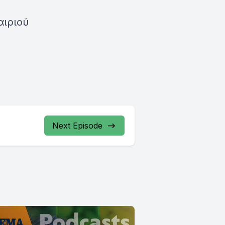
αιριού
Next Episode