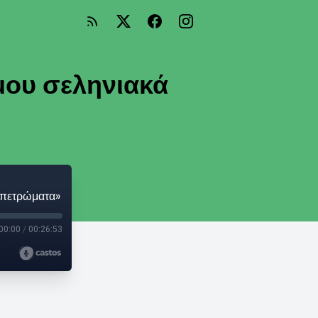
μου σεληνιακά
ά πετρώματα»
00:00
/
00:26:53