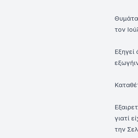
Θυμάται
τον Ιού
Εξηγεί 
εξωγήιν
Καταθέτ
Εξαιρετ
γιατί ε
την Σε