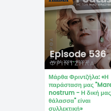
Episode 536
July 24, 2024
•
00:10:28
Μάρθα Φριντζήλα: «Η
παράσταση μας "Mar
nostrum - Η δική μας
θάλασσα" είναι
συλλεκτική»