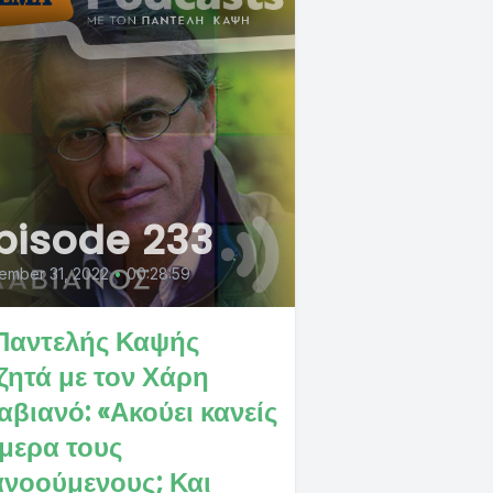
pisode 233
ember 31, 2022
•
00:28:59
Παντελής Καψής
ζητά με τον Χάρη
αβιανό: «Ακούει κανείς
μερα τους
ανοούμενους; Και