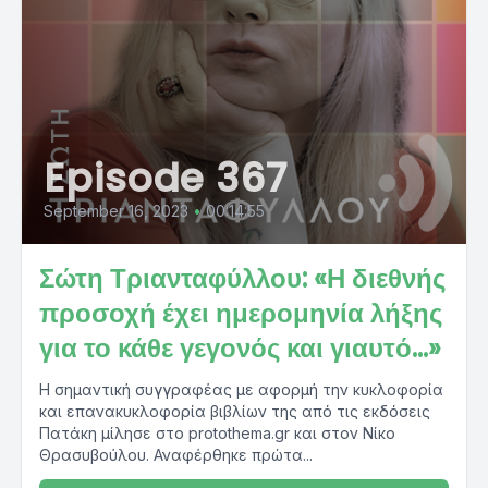
Episode 367
September 16, 2023
•
00:14:55
Σώτη Τριανταφύλλου: «Η διεθνής
προσοχή έχει ημερομηνία λήξης
για το κάθε γεγονός και γιαυτό...»
Η σημαντική συγγραφέας με αφορμή την κυκλοφορία
και επανακυκλοφορία βιβλίων της από τις εκδόσεις
Πατάκη μίλησε στο protothema.gr και στον Νίκο
Θρασυβούλου. Αναφέρθηκε πρώτα...