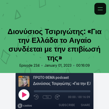
Διονύσιος Τσιριγώτης: «Για
την Ελλάδα το Αιγαίο
συνδέεται με την επιβίωσή
της»
•
•
Episode 234
January 01, 2023
00:16:09
ΠΡΩΤΟ ΘΕΜΑ podcast
1x
00:00
/
00:16:09
SUBSCRIBE
SHARE