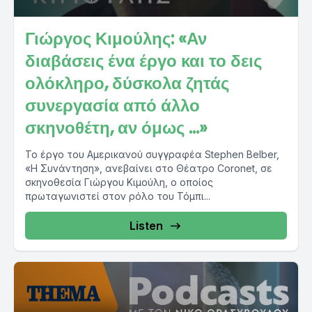
Γιώργος Κιμούλης: «Αν
διαβάσεις ένα έργο και το δεις
ολόκληρο, δύσκολα ζητάς
συνεργασία από άλλο
σκηνοθέτη, αν όμως …»
Το έργο του Αμερικανού συγγραφέα Stephen Belber,
«Η Συνάντηση», ανεβαίνει στο Θέατρο Coronet, σε
σκηνοθεσία Γιώργου Κιμούλη, ο οποίος
πρωταγωνιστεί στον ρόλο του Τόμπι...
Listen