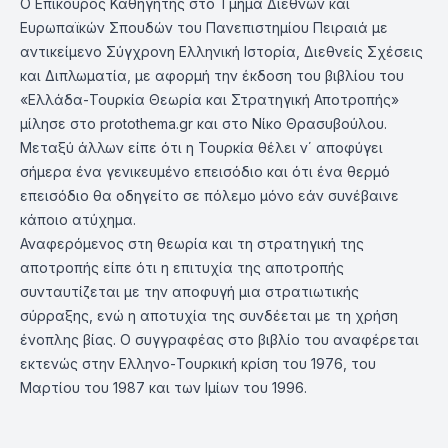
Ο Επίκουρος Καθηγητής στο Τμήμα Διεθνών και
Ευρωπαϊκών Σπουδών του Πανεπιστημίου Πειραιά με
αντικείμενο Σύγχρονη Ελληνική Ιστορία, Διεθνείς Σχέσεις
και Διπλωματία, με αφορμή την έκδοση του βιβλίου του
«Ελλάδα-Τουρκία Θεωρία και Στρατηγική Αποτροπής»
μίλησε στο protothema.gr και στο Νίκο Θρασυβούλου.
Μεταξύ άλλων είπε ότι η Τουρκία θέλει ν΄ αποφύγει
σήμερα ένα γενικευμένο επεισόδιο και ότι ένα θερμό
επεισόδιο θα οδηγείτο σε πόλεμο μόνο εάν συνέβαινε
κάποιο ατύχημα.
Αναφερόμενος στη θεωρία και τη στρατηγική της
αποτροπής είπε ότι η επιτυχία της αποτροπής
συνταυτίζεται με την αποφυγή μια στρατιωτικής
σύρραξης, ενώ η αποτυχία της συνδέεται με τη χρήση
ένοπλης βίας. Ο συγγραφέας στο βιβλίο του αναφέρεται
εκτενώς στην Ελληνο-Τουρκική κρίση του 1976, του
Μαρτίου του 1987 και των Ιμίων του 1996.