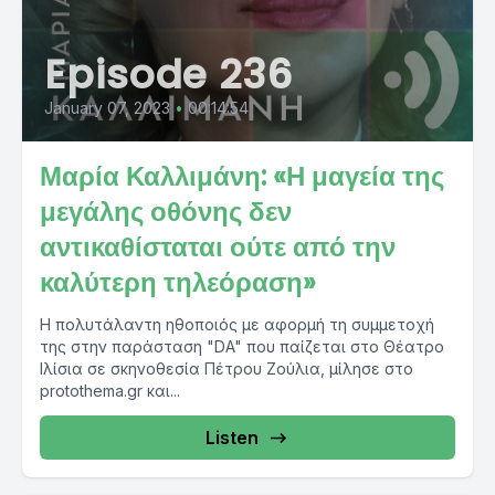
Episode 236
January 07, 2023
•
00:14:54
Μαρία Καλλιμάνη: «Η μαγεία της
μεγάλης οθόνης δεν
αντικαθίσταται ούτε από την
καλύτερη τηλεόραση»
Η πολυτάλαντη ηθοποιός με αφορμή τη συμμετοχή
της στην παράσταση "DA" που παίζεται στο Θέατρο
Ιλίσια σε σκηνοθεσία Πέτρου Ζούλια, μίλησε στο
protothema.gr και...
Listen