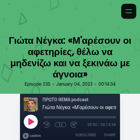
Γιώτα Νέγκα: «Μ'αρέσουν οι
αφετηρίες, θέλω να
μηδενίζω και να ξεκινάω με
άγνοια»
•
•
Episode 235
January 04, 2023
00:14:34
ΠΡΩΤΟ ΘΕΜΑ podcast
1x
00:00
/
00:14:34
SUBSCRIBE
SHARE