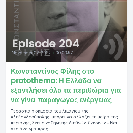
Episode 204
November 07, 2022
•
00:09:57
Κωνσταντίνος Φίλης στο
protothema: Η Ελλάδα να
εξαντλήσει όλα τα περιθώρια για
να γίνει παραγωγός ενέργειας
Τεράστια η σημασία του λιμανιού της
Αλεξανδρούπολης, μπορεί να αλλάξει τη μοίρα της
περιοχής, λέει ο καθηγητής Διεθνών Σχέσεων - Ναι
στο άνοιγμα προς...