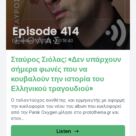
Episode 414
December 10, 2023
•
00:16:40
Σταύρος Σιόλας: «Δεν υπάρχουν
σήμερα φωνές που να
κουβαλούν την ιστορία του
Ελληνικού τραγουδιού»
Ο ταλαντούχος συνθέτης και ερμηνευτής με αφορμή
την κυκλοφορία του νέου του album που κυκλοφορεί
από την Panik Oxygen μίλησε στο protothema.gr και
στον...
Listen