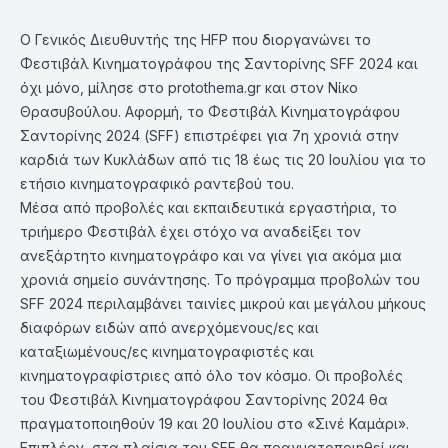
Ο Γενικός Διευθυντής της HFP που διοργανώνει το
Φεστιβάλ Κινηματογράφου της Σαντορίνης SFF 2024 και
όχι μόνο, μίλησε στο protothema.gr και στον Νίκο
Θρασυβούλου. Αφορμή, το Φεστιβάλ Κινηματογράφου
Σαντορίνης 2024 (SFF) επιστρέφει για 7η χρονιά στην
καρδιά των Κυκλάδων από τις 18 έως τις 20 Ιουλίου για το
ετήσιο κινηματογραφικό ραντεβού του.
Μέσα από προβολές και εκπαιδευτικά εργαστήρια, το
τριήμερο Φεστιβάλ έχει στόχο να αναδείξει τον
ανεξάρτητο κινηματογράφο και να γίνει για ακόμα μια
χρονιά σημείο συνάντησης. Το πρόγραμμα προβολών του
SFF 2024 περιλαμβάνει ταινίες μικρού και μεγάλου μήκους
διαφόρων ειδών από ανερχόμενους/ες και
καταξιωμένους/ες κινηματογραφιστές και
κινηματογραφίστριες από όλο τον κόσμο. Οι προβολές
του Φεστιβάλ Κινηματογράφου Σαντορίνης 2024 θα
πραγματοποιηθούν 19 και 20 Ιουλίου στο «Σινέ Καμάρι».
Επιπλέον, στα πλαίσια του SFF θα πραγματοποιηθεί και