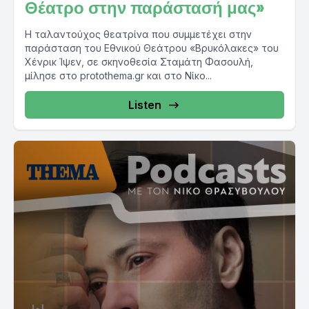
Θέατρο στην παράστασή μας»
Η ταλαντούχος θεατρίνα που συμμετέχει στην
παράσταση του Εθνικού Θεάτρου «Βρυκόλακες» του
Χένρικ Ίψεν, σε σκηνοθεσία Σταμάτη Φασουλή,
μίλησε στο protothema.gr και στο Νίκο...
Listen