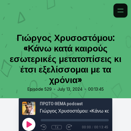
Γιώργος Χρυσοστόμου:
«Κάνω κατά καιρούς
εσωτερικές μετατοπίσεις κι
έτσι εξελίσσομαι με τα
χρόνια»
•
•
Episode 529
July 13, 2024
00:13:45
ΠΡΩΤΟ ΘΕΜΑ podcast
1x
00:00
/
00:13:45