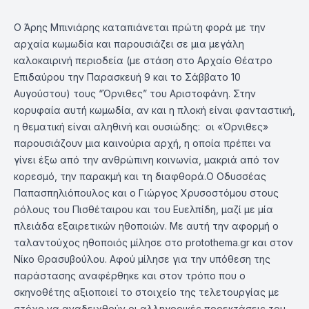
Ο Άρης Μπινιάρης καταπιάνεται πρώτη φορά με την
αρχαία κωμωδία και παρουσιάζει σε μια μεγάλη
καλοκαιρινή περιοδεία (με στάση στο Αρχαίο Θέατρο
Επιδαύρου την Παρασκευή 9 και το Σάββατο 10
Αυγούστου) τους “Όρνιθες” του Αριστοφάνη. Στην
κορυφαία αυτή κωμωδία, αν και η πλοκή είναι φανταστική,
η θεματική είναι αληθινή και ουσιώδης: οι «Όρνιθες»
παρουσιάζουν μια καινούρια αρχή, η οποία πρέπει να
γίνει έξω από την ανθρώπινη κοινωνία, μακριά από τον
κορεσμό, την παρακμή και τη διαφθορά.Ο Οδυσσέας
Παπασπηλιόπουλος και ο Γιώργος Χρυσοστόμου στους
ρόλους του Πισθέταιρου και του Ευελπίδη, μαζί με μία
πλειάδα εξαιρετικών ηθοποιών. Με αυτή την αφορμή ο
ταλαντούχος ηθοποιός μίλησε στο protothema.gr και στον
Νίκο Θρασυβούλου. Αφού μίλησε για την υπόθεση της
παράστασης αναφέρθηκε και στον τρόπο που ο
σκηνοθέτης αξιοποιεί το στοιχείο της τελετουργίας με
στόχο να αναδειχθούν οι αλληγορικές προεκτάσεις του