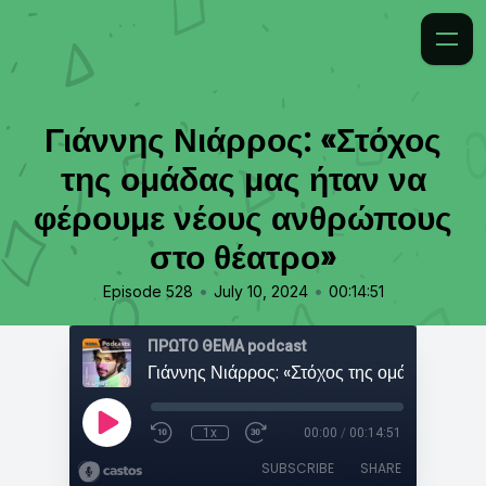
Γιάννης Νιάρρος: «Στόχος
της ομάδας μας ήταν να
φέρουμε νέους ανθρώπους
στο θέατρο»
•
•
Episode 528
July 10, 2024
00:14:51
ΠΡΩΤΟ ΘΕΜΑ podcast
1x
00:00
/
00:14:51
SUBSCRIBE
SHARE