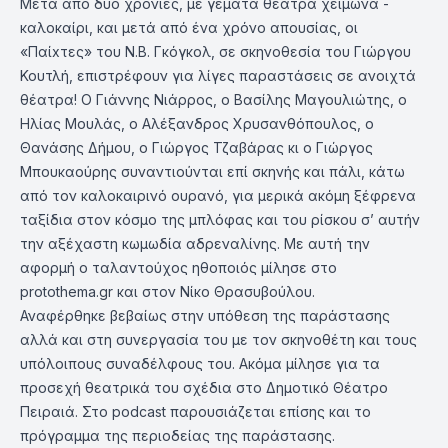
Μετά από δύο χρονιές, με γεμάτα θέατρα χειμώνα -
καλοκαίρι, και μετά από ένα χρόνο απουσίας, οι
«Παίxτες» του Ν.Β. Γκόγκολ, σε σκηνοθεσία του Γιώργου
Κουτλή, επιστρέφουν για λίγες παραστάσεις σε ανοιχτά
θέατρα! Ο Γιάννης Νιάρρος, ο Βασίλης Μαγουλιώτης, ο
Ηλίας Μουλάς, ο Αλέξανδρος Χρυσανθόπουλος, ο
Θανάσης Δήμου, ο Γιώργος Τζαβάρας κι ο Γιώργος
Μπουκαούρης συναντιούνται επί σκηνής και πάλι, κάτω
από τον καλοκαιρινό ουρανό, για μερικά ακόμη ξέφρενα
ταξίδια στον κόσμο της μπλόφας και του ρίσκου σ’ αυτήν
την αξέχαστη κωμωδία αδρεναλίνης. Με αυτή την
αφορμή ο ταλαντούχος ηθοποιός μίλησε στο
protothema.gr και στον Νίκο Θρασυβούλου.
Αναφέρθηκε βεβαίως στην υπόθεση της παράστασης
αλλά και στη συνεργασία του με τον σκηνοθέτη και τους
υπόλοιπους συναδέλφους του. Ακόμα μίλησε για τα
προσεχή θεατρικά του σχέδια στο Δημοτικό Θέατρο
Πειραιά. Στο podcast παρουσιάζεται επίσης και το
πρόγραμμα της περιοδείας της παράστασης.