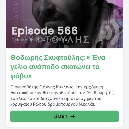
Episode 566
October 05, 2024
•
00:09:34
Θοδωρής Σκυφτούλης: « Ένα
γέλιο ανάποδο σκοτώνει το
φόβο»
Ο σκηνοθέτης Γιάννης Κακλέας την ερχόμενη
θεατρική σεζόν θα σκηνοθετήσει τον “Επιθεωρητή”,
το κλασικό και διαχρονικό αριστούργημα του
κορυφαίου Ρώσου δραματουργού Νικολάι
Γκόγκολ, με...
Listen