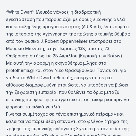
“White Dwarf” (Λευκός νάνος), η διαδραστική
εγκατάσταση που παρουσιάζει με όρους εικονικής αλλά
και επαυξημένης πραγματικότητας (AR & VR), ένα κομμάτι
της ιστορίας της «γέννησης» της πρώτης ατομικής βόμβας
από τον φυσικό J. Robert Oppenheimer επιστρέφει στο
Μουσείο Μπενάκη, στην Πειραιώς 138, από τις 23
Φεβρουαρίου έως τις 28 Απριλίου (Κυριακή των Βαΐων).
Με αυτή την αφορμή η σκηνοθέτρια μίλησε στο
protothema.gr και στον Νίκο Θρασυβούλου. Τόνισε οτι για
να δει το White Dwarf ο θεατής, εισέρχεται σε μία
αίθουσα διαμορφωμένη έτσι ώστε, να μπορέσει να βιώσει
την ξεχωριστή εμπειρία, που θολώνει τα όρια μεταξύ
εικονικής και φυσικής πραγματικότητας, ακόμη και πριν να
φορέσει τα ειδικά γυαλιά.
Γίνεται συμμέτοχος σε «ένα επιστημονικό πείραμα» και
καλείται να πάρει θέση απέναντι στο φλέγον ζήτημα της
χρήσης της πυρηνικής ενέργειας.Σχετικά με τον τίτλο της
ταινίας είπε ότι: «Τι είναι ο "Λευκός Νάνος"; Είναι ένα