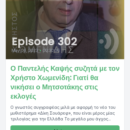
Episode 302
May 06, 2023
•
00:30:06
Ο Παντελής Καψής συζητά με τον
Χρήστο Χωμενίδη: Γιατί θα
νικήσει ο Μητσοτάκης στις
εκλογές
Ο γνωστός συγγραφέας μιλά με αφορμή το νέο του
μυθιστόρημα «Δίκη Σουάρεφ», που είναι μέρος μίας
τριλογίας για την Ελλάδα Το μεγάλο μου άγχος...