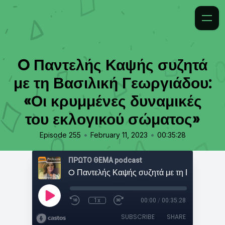
O Παντελής Καψής συζητά
με τη Βασιλική Γεωργιάδου:
«Οι κρυμμένες δυναμικές
του εκλογικού σώματος»
•
•
Episode 255
February 11, 2023
00:35:28
ΠΡΩΤΟ ΘΕΜΑ podcast
1x
00:00
/
00:35:28
SUBSCRIBE
SHARE