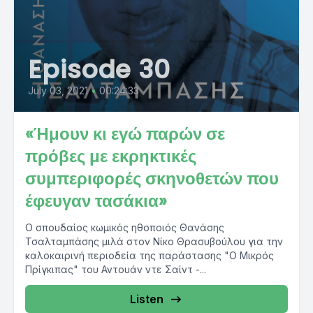
Episode 30
July 03, 2021
•
00:24:33
«Ήμουν κι εγώ παρών σε
πρόβες με εκρηκτικές
συμπεριφορές σκηνοθετών που
έφευγαν τασάκια»
Ο σπουδαίος κωμικός ηθοποιός Θανάσης
Τσαλταμπάσης μιλά στον Νίκο Θρασυβούλου για την
καλοκαιρινή περιοδεία της παράστασης "Ο Μικρός
Πρίγκιπας" του Αντουάν ντε Σαίντ -...
Listen