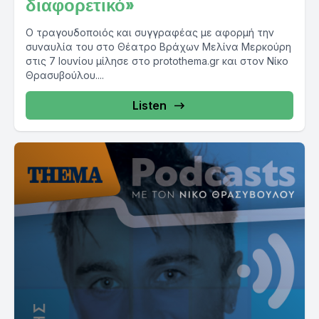
διαφορετικό»
Ο τραγουδοποιός και συγγραφέας με αφορμή την
συναυλία του στο Θέατρο Βράχων Μελίνα Μερκούρη
στις 7 Ιουνίου μίλησε στο protothema.gr και στον Νίκο
Θρασυβούλου....
Listen