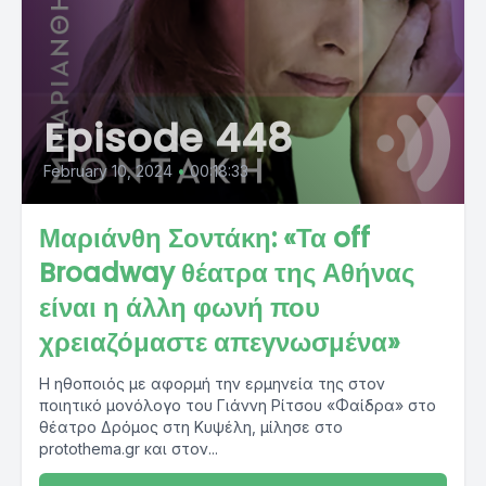
Episode 448
February 10, 2024
•
00:18:33
Μαριάνθη Σοντάκη: «Τα off
Broadway θέατρα της Αθήνας
είναι η άλλη φωνή που
χρειαζόμαστε απεγνωσμένα»
Η ηθοποιός με αφορμή την ερμηνεία της στον
ποιητικό μονόλογο του Γιάννη Ρίτσου «Φαίδρα» στο
θέατρο Δρόμος στη Κυψέλη, μίλησε στο
protothema.gr και στον...