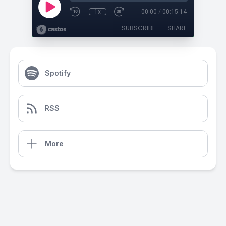
1x
00:00
/
00:15:14
SUBSCRIBE
SHARE
Spotify
RSS
More