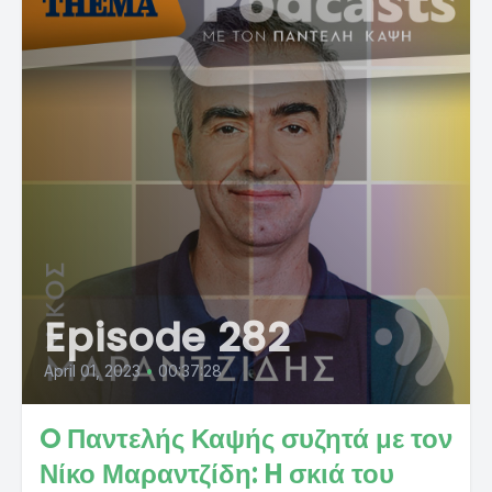
Episode 282
April 01, 2023
•
00:37:28
O Παντελής Καψής συζητά με τον
Νίκο Μαραντζίδη: H σκιά του