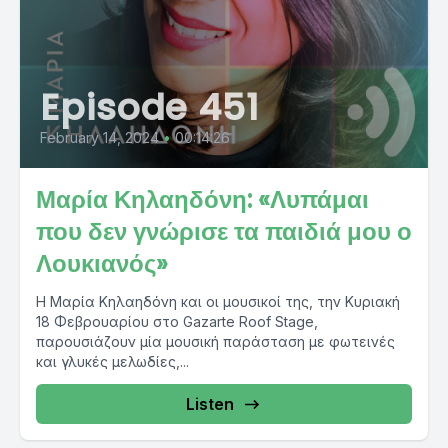
Episode 451
February 14, 2024
•
00:14:26
Μαρία Κηλαηδόνη: «Λυπάμαι
που δεν γνώρισε τα παιδιά μου ο
Λουκιανός»
Η Μαρία Κηλαηδόνη και οι μουσικοί της, την Κυριακή
18 Φεβρουαρίου στο Gazarte Roof Stage,
παρουσιάζουν μία μουσική παράσταση με φωτεινές
και γλυκές μελωδίες,...
Listen