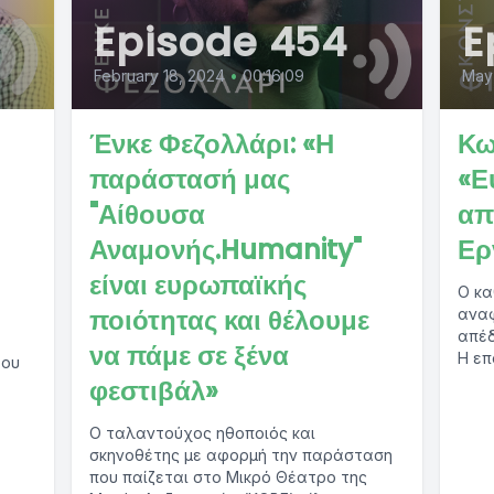
Episode 454
E
February 18, 2024
•
00:16:09
May 
Ένκε Φεζολλάρι: «Η
Κω
παράστασή μας
«Ε
"Αίθουσα
απ
Αναμονής.Humanity"
Ερ
είναι ευρωπαϊκής
Ο κα
ποιότητας και θέλουμε
αναφ
απέδ
να πάμε σε ξένα
Η επ
του
γεωγ
φεστιβάλ»
Ο ταλαντούχος ηθοποιός και
σκηνοθέτης με αφορμή την παράσταση
που παίζεται στο Μικρό Θέατρο της