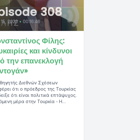
pisode 308
15, 2023
•
00:16:46
νσταντίνος Φίλης:
υκαιρίες και κίνδυνοι
ό την επανεκλογή
ντογάν»
θηγητής Διεθνών Σχέσεων
έρει ότι ο πρόεδρος της Τουρκίας
ειξε ότι είναι πολιτικά επτάψυχος.
όμενη μέρα στην Τουρκία - Η
ραφία της...