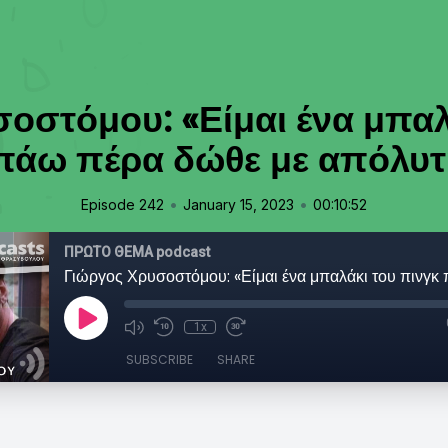
οστόμου: «Είμαι ένα μπαλ
πάω πέρα δώθε με απόλυ
•
•
Episode 242
January 15, 2023
00:10:52
ΠΡΩΤΟ ΘΕΜΑ podcast
1x
SUBSCRIBE
SHARE