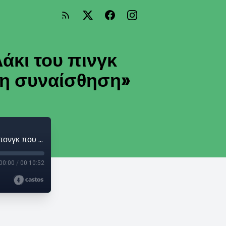
άκι του πινγκ
τη συναίσθηση»
Γιώργος Χρυσοστόμου: «Είμαι ένα μπαλάκι του πινγκ πονγκ που με πάω πέρα δώθε με απόλυτη συναίσθηση»
00:00
/
00:10:52