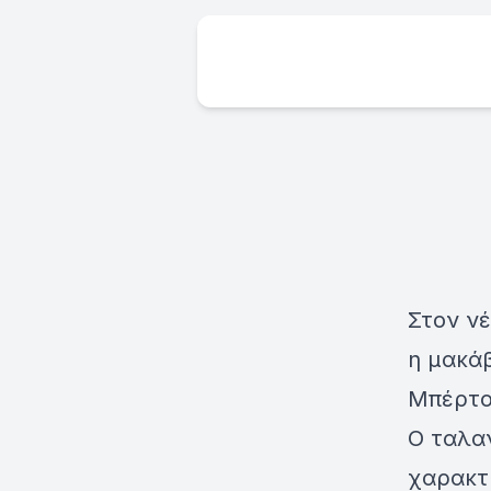
Στον ν
η μακά
Μπέρτο
Ο ταλα
χαρακτ