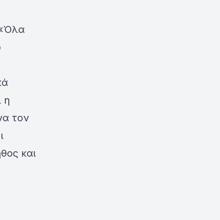
 «Όλα
ο
κά
 η
να τον
ι
θος και