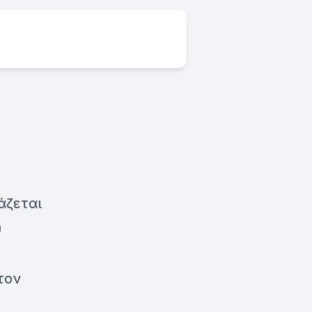
άζεται
υ
τον