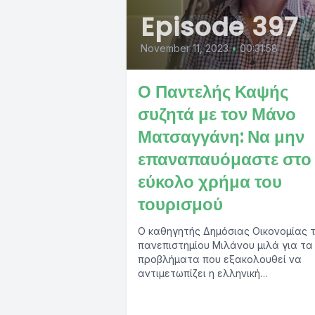
Episode 397
November 11, 2023
•
00:31:58
Ο Παντελής Καψής
συζητά με τον Μάνο
Ματσαγγάνη: Να μην
επαναπαυόμαστε στο
εύκολο χρήμα του
τουρισμού
Ο καθηγητής Δημόσιας Οικονομίας 
πανεπιστημίου Μιλάνου μιλά για τα
προβλήματα που εξακολουθεί να
αντιμετωπίζει η ελληνική
οικονομίαΠήραμε την επενδυτική
βαθμίδα, αλλά το εξωτερικό...