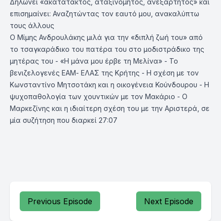
Δηλώνει «ακατάτακτος, αταξινόμητος, ανεξάρτητος» και
επισημαίνει: Αναζητώντας τον εαυτό μου, ανακαλύπτω
τους άλλους
Ο Μίμης Ανδρουλάκης μιλά για την «διπλή ζωή του» από
το τσαγκαράδικο του πατέρα του στο μοδιστράδικο της
μητέρας του - «Η μάνα μου έρβε τη Μελίνα» - Το
βενιζελογενές ΕΑΜ- ΕΛΑΣ της Κρήτης - Η σχέση με τον
Κωνσταντίνο Μητσοτάκη και η οικογένεια Κούνδουρου - Η
ψυχοπαθολογία των χουντικών με τον Μακάριο - Ο
Μαρκεζίνης και η ιδιαίτερη σχέση του με την Αριστερά, σε
μία συζήτηση που διαρκεί 27:07
Previous Episode
Next Episode