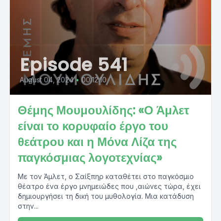
Episode 541
August 04, 2024
•
00:12:10
Θέμης Μουμουλίδης: «Ο Άμλετ
είναι το κορυφαίο έργο του
θεάτρου και η Μόνα Λίζα της
παγκόσμιας λογοτεχνίας»
Με τον Άμλετ, ο Σαίξπηρ καταθέτει στο παγκόσμιο
θέατρο ένα έργο μνημειώδες που ,αιώνες τώρα, έχει
δημιουργήσει τη δική του μυθολογία. Μια κατάδυση
στην...