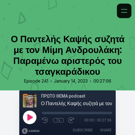
Ο Παντελής Καψής συζητά
με τον Μίμη Ανδρουλάκη:
Παραμένω αριστερός του
τσαγκαράδικου
•
•
Episode 241
January 14, 2023
00:27:06
ΠΡΩΤΟ ΘΕΜΑ podcast
1x
00:00
/
00:27:06
SUBSCRIBE
SHARE