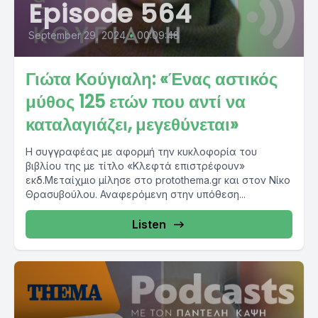
Episode 564
September 29, 2024
•
00:09:48
Γιώτα Κούγιαλη: «Ένας αστικός
μύθος 125 ετών που αντί να
καταλαγιάζει, μεγεθύνεται»
Η συγγραφέας με αφορμή την κυκλοφορία του
βιβλίου της με τίτλο «Κλεφτά επιστρέφουν»
εκδ.Μεταίχμιο μίλησε στο protothema.gr και στον Νίκο
Θρασυβούλου. Αναφερόμενη στην υπόθεση...
Listen