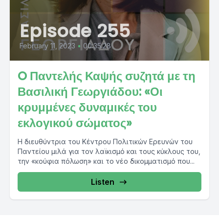
Episode 255
February 11, 2023
•
00:35:28
O Παντελής Καψής συζητά με τη
Βασιλική Γεωργιάδου: «Οι
κρυμμένες δυναμικές του
εκλογικού σώματος»
Η διευθύντρια του Κέντρου Πολιτικών Ερευνών του
Παντείου μιλά για τον λαϊκισμό και τους κύκλους του,
την «κούφια πόλωση» και το νέο δικομματισμό που...
Listen