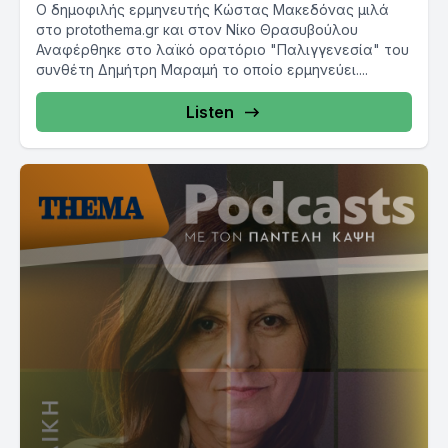
Ο δημοφιλής ερμηνευτής Κώστας Μακεδόνας μιλά
στο protothema.gr και στον Νίκο Θρασυβούλου
Αναφέρθηκε στο λαϊκό ορατόριο "Παλιγγενεσία" του
συνθέτη Δημήτρη Μαραμή το οποίο ερμηνεύει....
Listen