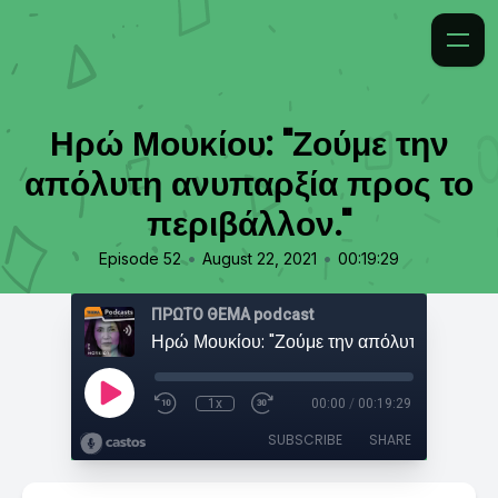
Ηρώ Μουκίου: "Ζούμε την
απόλυτη ανυπαρξία προς το
περιβάλλον."
•
•
Episode 52
August 22, 2021
00:19:29
ΠΡΩΤΟ ΘΕΜΑ podcast
1x
00:00
/
00:19:29
SUBSCRIBE
SHARE