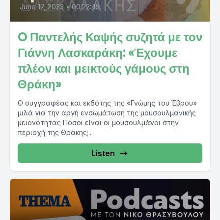
June 17, 2023
•
00:22:45
O Παντελής Καψής συζητά με τον
Γιάννη Λασκαράκη: «Έχουμε
πλέον και μεικτούς γάμους στη
Θράκη»
Ο συγγραφέας και εκδότης της «Γνώμης του Έβρου»
μιλά για την αργή ενσωμάτωση της μουσουλμανικής
μειονότητας Πόσοι είναι οι μουσουλμάνοι στην
περιοχή της Θράκης;...
Listen