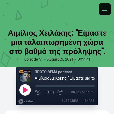
Αιμίλιος Χειλάκης: "Είμαστε
μια ταλαιπωρημένη χώρα
στο βαθμό της πρόληψης".
•
•
Episode 51
August 21, 2021
00:11:41
ΠΡΩΤΟ ΘΕΜΑ podcast
1x
00:00
/
00:11:41
SUBSCRIBE
SHARE