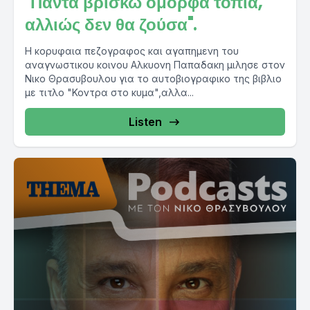
"Πάντα βρίσκω όμορφα τοπία,
αλλιώς δεν θα ζούσα".
Η κορυφαια πεζογραφος και αγαπημενη του
αναγνωστικου κοινου Αλκυονη Παπαδακη μιλησε στον
Νικο Θρασυβουλου για το αυτοβιογραφικο της βιβλιο
με τιτλο "Κοντρα στο κυμα",αλλα...
Listen