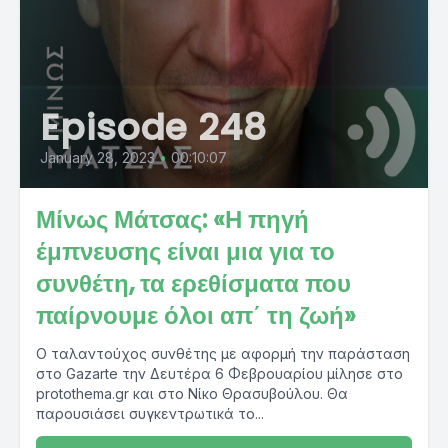
Episode 248
January 28, 2023
•
00:10:07
Μίνως Μάτσας: «Η πηγή
έμπνευσης είναι μια για το
συνθέτη, τα ερεθίσματα που
παίρνουμε όλοι απ΄ τη ζωή»
Ο ταλαντούχος συνθέτης με αφορμή την παράσταση
στο Gazarte την Δευτέρα 6 Φεβρουαρίου μίλησε στο
protothema.gr και στο Νίκο Θρασυβούλου. Θα
παρουσιάσει συγκεντρωτικά το...