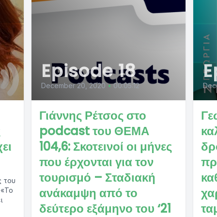
Episode 18
E
December 20, 2020
•
00:05:12
Dec
Γιάννης Ρέτσος στο
Γε
ς
podcast του ΘΕΜΑ
κα
χει
104,6: Σκοτεινοί οι μήνες
δρ
που έρχονται για τον
πρ
τουρισμό – Σταδιακή
κα
ς του
ανάκαμψη από το
χα
 «Το
ι
δεύτερο εξάμηνο του ‘21
τα