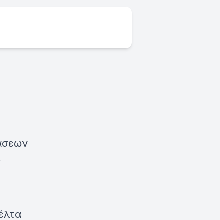
τάσεων
ς
Δέλτα