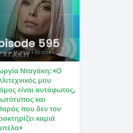
pisode 595
ember 14, 2024
•
00:13:54
ωργία Νταγάκη: «Ο
λλιτεχνικός μου
όμος είναι αυτόφωτος,
ωτότυπος και
θαρός που δεν τον
ρακτηρίζει καμιά
μπέλα»