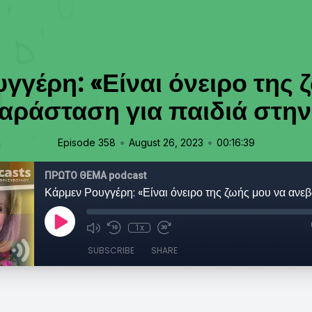
γγέρη: «Είναι όνειρο της 
ράσταση για παιδιά στη
•
•
Episode 358
August 26, 2023
00:16:39
ΠΡΩΤΟ ΘΕΜΑ podcast
1x
SUBSCRIBE
SHARE