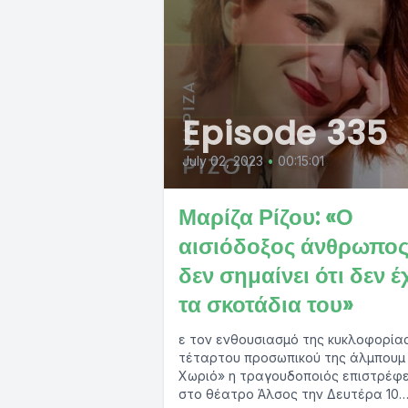
Episode 335
July 02, 2023
•
00:15:01
Μαρίζα Ρίζου: «Ο
αισιόδοξος άνθρωπο
δεν σημαίνει ότι δεν έ
τα σκοτάδια του»
ε τον ενθουσιασμό της κυκλοφορία
τέταρτου προσωπικού της άλμπουμ
Χωριό» η τραγουδοποιός επιστρέφε
στο θέατρο Άλσος την Δευτέρα 10