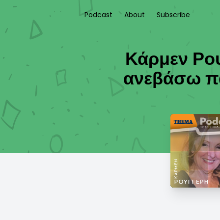
Podcast
About
Subscribe
Κάρμεν Ρου
ανεβάσω πα