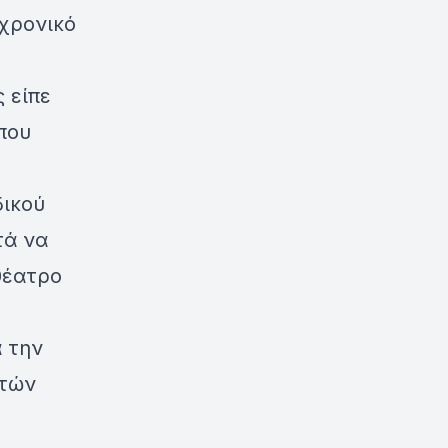
αχρονικό
 είπε
 που
δικού
τά να
θέατρο
α την
ντών