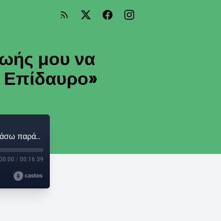
ζωής μου να
ν Επίδαυρο»
Κάρμεν Ρουγγέρη: «Είναι όνειρο της ζωής μου να ανεβάσω παράσταση για παιδιά στην Επίδαυρο»
00:00
/
00:16:39