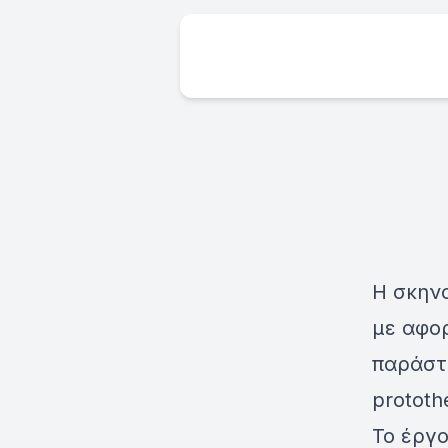
Η σκην
με αφο
παράστ
prototh
Το έργο