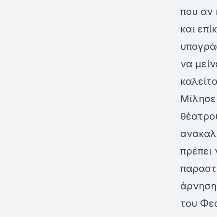
που αν 
και επί
υπογράφ
να μείν
καλείτα
Μίλησε 
θέατρου
ανακαλύ
πρέπει 
παραστά
άρνηση
του Φεσ