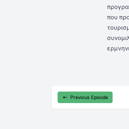
προγραμ
που προ
τουρισ
συνομιλ
ερμνην
Previous Episode