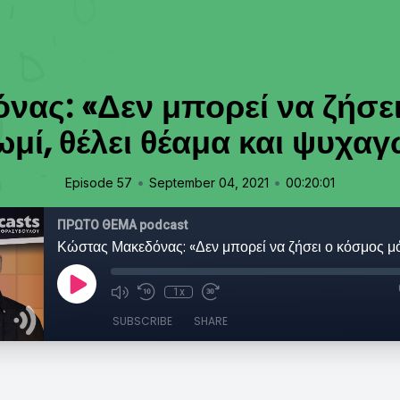
ας: «Δεν μπορεί να ζήσε
ωμί, θέλει θέαμα και ψυχαγ
•
•
Episode 57
September 04, 2021
00:20:01
ΠΡΩΤΟ ΘΕΜΑ podcast
1x
SUBSCRIBE
SHARE