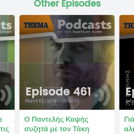
Other Episodes
Episode 461
E
March 02, 2024
•
00:44:00
July
ε
Ο Παντελής Καψής
Γι
τις
συζητά με τον Τάκη
αλ