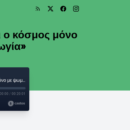
ι ο κόσμος μόνο
ωγία»
Κώστας Μακεδόνας: «Δεν μπορεί να ζήσει ο κόσμος μόνο με ψωμί, θέλει θέαμα και ψυχαγωγία»
00:00
/
00:20:01