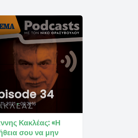
pisode 34
 11, 2021
•
00:21:16
άννης Κακλέας: «Η
ήθεια σου να μην