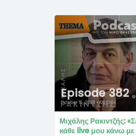
Episode 382
October 15, 2023
•
00:13:54
Μιχάλης Ρακιντζής: «Σ
κάθε live μου κάνω με 