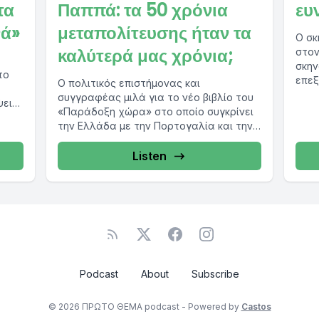
τα
Παππά: τα 50 χρόνια
ευ
νά»
μεταπολίτευσης ήταν τα
Ο σκ
καλύτερά μας χρόνια;
στον
σκην
το
επεξ
Ο πολιτικός επιστήμονας και
«ΟΡΕ
συγγραφέας μιλά για το νέο βιβλίο του
ψει
πρεμ
«Παράδοξη χώρα» στο οποίο συγκρίνει
την Ελλάδα με την Πορτογαλία και την
Ιρλανδία...
Listen
Podcast
About
Subscribe
© 2026 ΠΡΩΤΟ ΘΕΜΑ podcast - Powered by
Castos