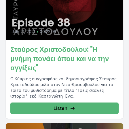
Episode 38
July 21, 2021
•
00:22:08
Σταύρος Χριστοδούλου: "Η
μνήμη πονάει όπου και να την
αγγίξεις"
Ο Κύπριος συγγραφέας και δημοσιογράφος Σταύρος
Χριστοδούλου μιλά στον Νίκο Θρασυβούλου για το
τρίτο του μυθιστόρημα με τίτλο "Τρεις σκάλες
ιστορία", εκδ. Καστανιώτη. Ένα...
Listen