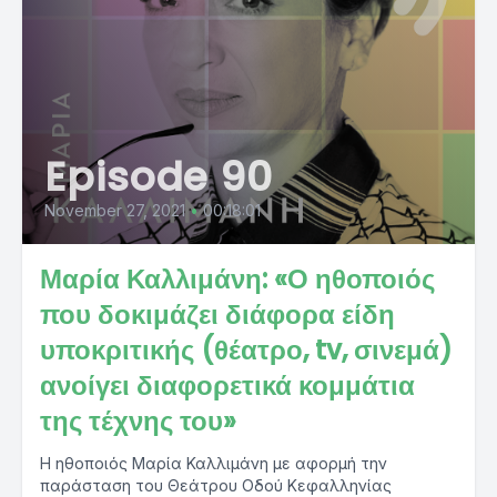
Episode 90
November 27, 2021
•
00:18:01
Μαρία Καλλιμάνη: «Ο ηθοποιός
που δοκιμάζει διάφορα είδη
υποκριτικής (θέατρο, tv, σινεμά)
ανοίγει διαφορετικά κομμάτια
της τέχνης του»
Η ηθοποιός Μαρία Καλλιμάνη με αφορμή την
παράσταση του Θεάτρου Οδού Κεφαλληνίας