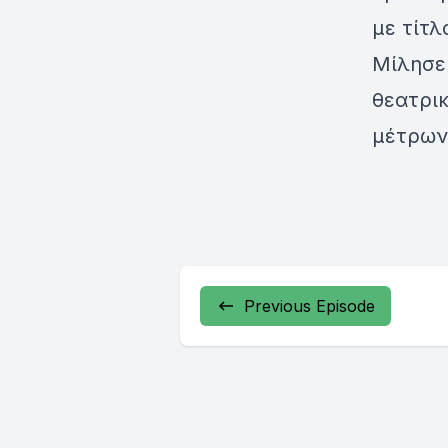
με τίτ
Μίλησε
θεατρι
μέτρων 
Previous Episode