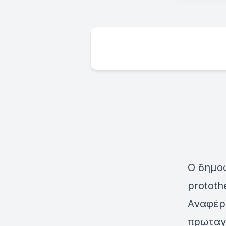
Ο δημο
prototh
Αναφέρθ
πρωταγ