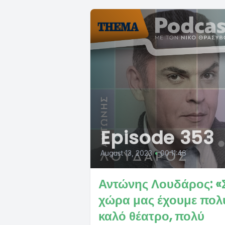
Episode 353
August 13, 2023
•
00:11:46
Αντώνης Λουδάρος: «
χώρα μας έχουμε πολ
καλό θέατρο, πολύ