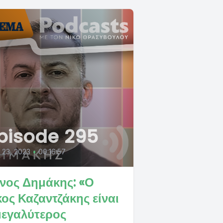
pisode 295
l 23, 2023
•
00:16:57
νος Δημάκης: «Ο
κος Καζαντζάκης είναι
μεγαλύτερος