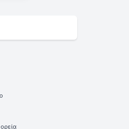
ο
ορεία