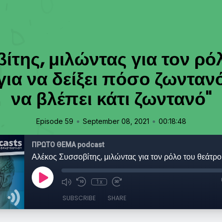
της, μιλώντας για τον ρό
ια να δείξει πόσο ζωντανό
να βλέπει κάτι ζωντανό"
•
•
Episode 59
September 08, 2021
00:18:48
ΠΡΩΤΟ ΘΕΜΑ podcast
1x
SUBSCRIBE
SHARE