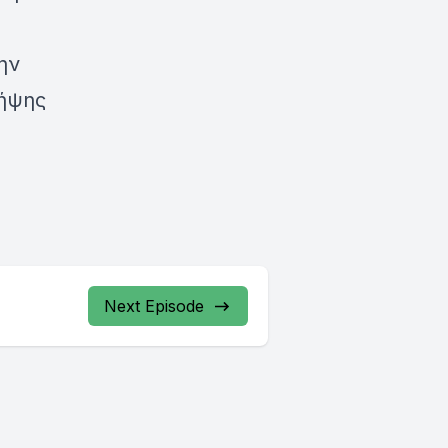
ην
λήψης
Next Episode