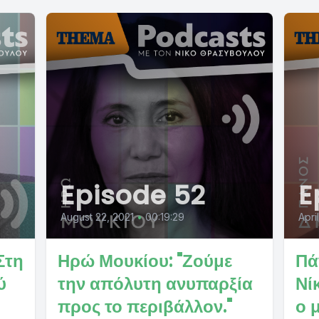
Episode 52
E
August 22, 2021
•
00:19:29
Apri
Στη
Ηρώ Μουκίου: "Ζούμε
Πά
ύ
την απόλυτη ανυπαρξία
Νί
προς το περιβάλλον."
ο 