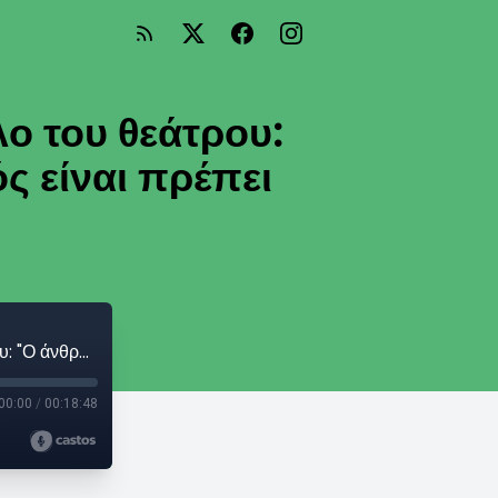
λο του θεάτρου:
ς είναι πρέπει
Αλέκος Συσσοβίτης, μιλώντας για τον ρόλο του θεάτρου: "Ο άνθρωπος για να δείξει πόσο ζωντανός είναι πρέπει να βλέπει κάτι ζωντανό"
00:00
/
00:18:48