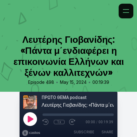
Λευτέρης Γιοβανίδης:
«Πάντα μ΄ενδιαφέρει η
επικοινωνία Ελλήνων και
ξένων καλλιτεχνών»
•
•
Episode 498
May 15, 2024
00:19:39
ΠΡΩΤΟ ΘΕΜΑ podcast
1x
00:00
/
00:19:39
SUBSCRIBE
SHARE