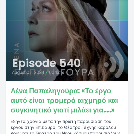
Episode 540
August 03, 2024
•
00:13:19
Λένα Παπαληγούρα: «Το έργο
αυτό είναι τρομερά αιχμηρό και
συγκινητικό γιατί μιλάει για…..»
Εξήντα χρόνια μετά την πρώτη παρουσίαση του
έργου στην Επίδαυρο, το Θέατρο Τέχνης Καρόλου
Κουν και το Θέατρο του Νέου Κόσμου παρουσιάζουν