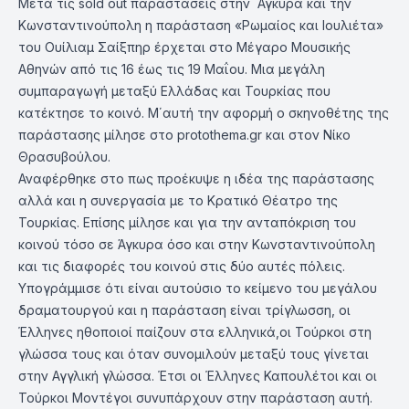
Μετά τις sold out παραστάσεις στην ΄Αγκυρα και την
Κωνσταντινούπολη η παράσταση «Ρωμαίος και Ιουλιέτα»
του Ουίλιαμ Σαίξπηρ έρχεται στο Μέγαρο Μουσικής
Αθηνών από τις 16 έως τις 19 Μαΐου. Μια μεγάλη
συμπαραγωγή μεταξύ Ελλάδας και Τουρκίας που
κατέκτησε το κοινό. Μ΄αυτή την αφορμή ο σκηνοθέτης της
παράστασης μίλησε στο protothema.gr και στον Νίκο
Θρασυβούλου.
Αναφέρθηκε στο πως προέκυψε η ιδέα της παράστασης
αλλά και η συνεργασία με το Κρατικό Θέατρο της
Τουρκίας. Επίσης μίλησε και για την ανταπόκριση του
κοινού τόσο σε Άγκυρα όσο και στην Κωνσταντινούπολη
και τις διαφορές του κοινού στις δύο αυτές πόλεις.
Υπογράμμισε ότι είναι αυτούσιο το κείμενο του μεγάλου
δραματουργού και η παράσταση είναι τρίγλωσση, οι
Έλληνες ηθοποιοί παίζουν στα ελληνικά,οι Τούρκοι στη
γλώσσα τους και όταν συνομιλούν μεταξύ τους γίνεται
στην Αγγλική γλώσσα. Έτσι οι Έλληνες Καπουλέτοι και οι
Τούρκοι Μοντέγοι συνυπάρχουν στην παράσταση αυτή.