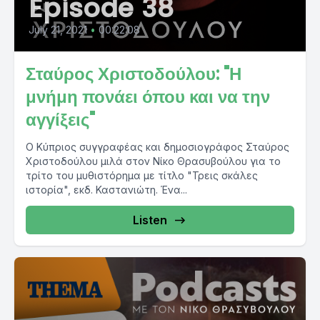
Episode 38
July 21, 2021
•
00:22:08
Σταύρος Χριστοδούλου: "Η
μνήμη πονάει όπου και να την
αγγίξεις"
Ο Κύπριος συγγραφέας και δημοσιογράφος Σταύρος
Χριστοδούλου μιλά στον Νίκο Θρασυβούλου για το
τρίτο του μυθιστόρημα με τίτλο "Τρεις σκάλες
ιστορία", εκδ. Καστανιώτη. Ένα...
Listen