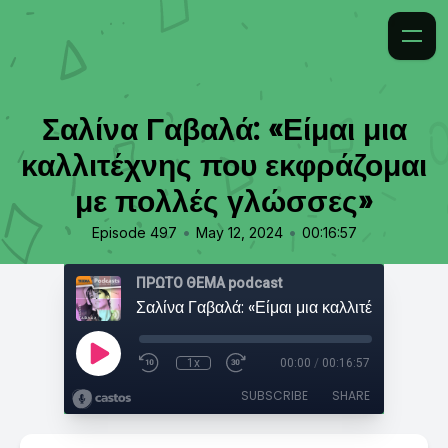
Σαλίνα Γαβαλά: «Είμαι μια
καλλιτέχνης που εκφράζομαι
με πολλές γλώσσες»
•
•
Episode 497
May 12, 2024
00:16:57
ΠΡΩΤΟ ΘΕΜΑ podcast
1x
00:00
/
00:16:57
SUBSCRIBE
SHARE