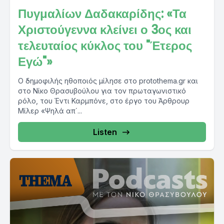
Πυγμαλίων Δαδακαρίδης: «Τα
Χριστούγεννα κλείνει ο 3ος και
τελευταίος κύκλος του "Έτερος
Εγώ"»
Ο δημοφιλής ηθοποιός μίλησε στο protothema.gr και
στο Νίκο Θρασυβούλου για τον πρωταγωνιστικό
ρόλο, του Έντι Καρμπόνε, στο έργο του Άρθρουρ
Μίλερ «Ψηλά απ΄...
Listen