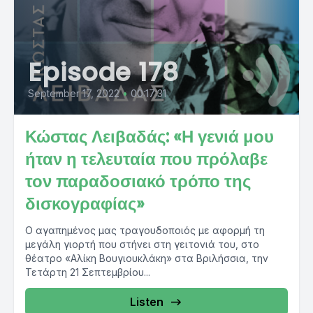
Episode 178
September 17, 2022
•
00:17:31
Κώστας Λειβαδάς: «Η γενιά μου
ήταν η τελευταία που πρόλαβε
τον παραδοσιακό τρόπο της
δισκογραφίας»
Ο αγαπημένος μας τραγουδοποιός με αφορμή τη
μεγάλη γιορτή που στήνει στη γειτονιά του, στο
θέατρο «Αλίκη Βουγιουκλάκη» στα Βριλήσσια, την
Τετάρτη 21 Σεπτεμβρίου...
Listen