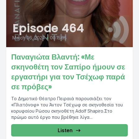
Episode 464
March 06, 2024
•
00:15:05
Παναγιώτα Βλαντή: «Με
σκηνοθέτη τον Σαπίρο ήμουν σε
εργαστήρι για τον Τσέχωφ παρά
σε πρόβες»
Το Δημοτικό Θέατρο Πειραιά παρουσιάζει τον
«Πλατόνοφ» του Άντον Τσέχωφ σε σκηνοθεσία του
κορυφαίου Ρώσου σκηνοθέτη Adolf Shapiro.Στο
πρώιμο αυτό έργο που βρέθηκε λίγα...
Listen