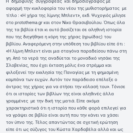
Η δημοφιλής συγγραφέας και δημοσιογράφος με
αφορμή την κυκλοφορία του νέου της μυθιστορήματος με
τίτλο : «Η χήρα της λίμνης Μπλεντ», εκδ. Ψυχογιός μίλησε
στο protothema.gr και στον Νίκο Θρασυβούλου. Όπως όλα
της τα βιβλία έτσι κι αυτό βασίζεται σε αληθινή ιστορία
που της διηγήθηκε η κόρη της χήρας (ηρωίδας) του
βιβλίου. Αναφερόμενη στην υπόθεση του βιβλίου είπε ότι :
«Η λίμνη Μπλεντ είναι μια σταγόνα παραδείσου πάνω στη
γη. Από τα νερά της αναδύεται το μοναδικό νησάκι της
Σλοβενίας, που έχει έκταση μόλις ένα στρέμμα και
φιλοξενεί την εκκλησία της Παναγίας με τη φημισμένη
καμπάνα των ευχών. Αυτόν τον παράδεισο επέλεξε ο
άντρας της χήρας για να στήσει την κόλασή του». Τόνισε
ότι οι ιστορίες των βιβλίων της είναι αληθινές άλλα
γραμμένες με την δική της ματιά. Είπε ακόμα
χαρακτηριστικά ότι η ιστορία που κάθε φορά επιλεγεί για
να γράψει σε βιβλίο είναι αυτή που την κάνει να χάσει
τον ύπνο της. Τέλος απαντώντας σε σχετική ερώτηση
είπε ότι ως σύζυγος του Κώστα Χαρδαβέλα αλλά και ως