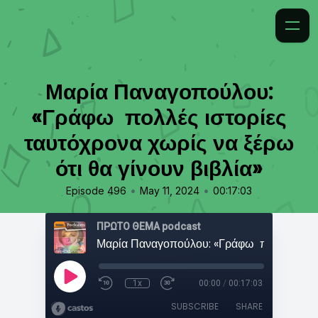
Μαρία Παναγοπούλου:
«Γράφω πολλές ιστορίες
ταυτόχρονα χωρίς να ξέρω
ότι θα γίνουν βιβλία»
•
•
Episode 496
May 11, 2024
00:17:03
ΠΡΩΤΟ ΘΕΜΑ podcast
1x
00:00
/
00:17:03
SUBSCRIBE
SHARE