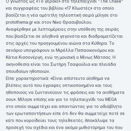
Ο γνωστός ως «Το γεράκι» στο τηλεπαιχνίδι "The Chase"
και συγγραφέας του βιβλίου «17 Κλωστές» στο οποίο
βασίζεται η νέα ομότιτλη τηλεοπτική σειρά μίλησε στο
protothema.gr και στον Νίκο Θρασυβούλου.
Αναφέρθηκε με λεπτομέρειες στην υπόθεση της σειράς
που βασίζεται σε αληθινά γεγονότα και διαδραματίζεται
στις αρχές του προηγουμένου αιώνα στα Κύθηρα. Το
σενάριο υπογράφουν οι Μιρέλλα Παπαοικονόμου και
Κάτια Κισσονέργη, ενώ τη μουσική ο Μίνως Μάτσας. Η
σκηνοθεσία είναι του Σωτήρη Τσαφούλια και πλειάδα
σπουδαίων ηθοποιών.
Είπε χαρακτηριστικά: «Είναι απίστευτο αίσθημα να
βλέπεις αυτό που έγραψες οπτικοποιημένο και τους
ηθοποιούς να ζωντανεύουν τις φράσεις και τα αισθήματα
σου». Μίλησε επίσης και για το τηλεπαιχνίδι του MEGA
στο οποίο συμμετέχει και απαντώντας για το αδιάβλητο
των ερωταπαντήσεων είπε ότι δεν θα συμμετείχε ποτέ σε
κάτι που κοροϊδεύει τους τηλεθεατές. Αποκάλυψε τα
προσεχή του σχέδια και ένα ακόμα μυθιστόρημα του που