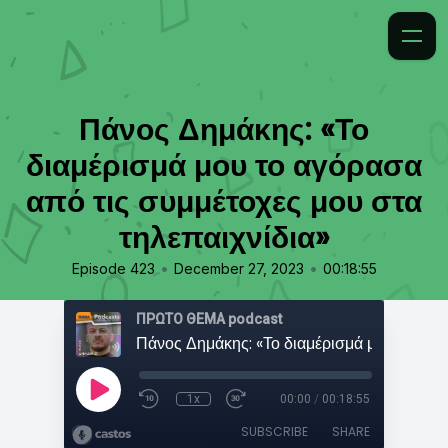
Πάνος Δημάκης: «Το
διαμέρισμά μου το αγόρασα
από τις συμμέτοχες μου στα
τηλεπαιχνίδια»
•
•
Episode 423
December 27, 2023
00:18:55
ΠΡΩΤΟ ΘΕΜΑ podcast
1x
00:00
/
00:18:55
SUBSCRIBE
SHARE