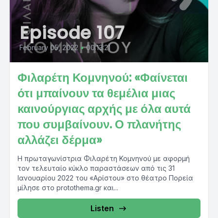
Episode 107
February 05, 2022
•
00:13:21
Φιλαρέτη Κομνηνού: «Φαίνεται
ότι μπαίνουν τα θεμέλια μιας
καινούργιας αρχής με όλα αυτά
που συμβαίνουν. Ο πλανήτης
αλλάζει δέρμα»
Η πρωταγωνίστρια Φιλαρέτη Κομνηνού με αφορμή
τον τελευταίο κύκλο παραστάσεων από τις 31
Ιανουαρίου 2022 του «Αρίστου» στο θέατρο Πορεία
μίλησε στο protothema.gr και...
Listen