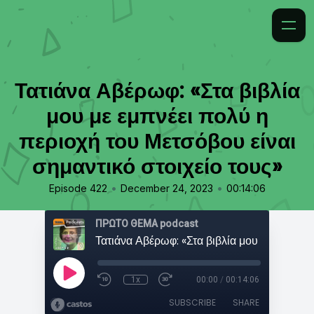
Τατιάνα Αβέρωφ: «Στα βιβλία
μου με εμπνέει πολύ η
περιοχή του Μετσόβου είναι
σημαντικό στοιχείο τους»
•
•
Episode 422
December 24, 2023
00:14:06
ΠΡΩΤΟ ΘΕΜΑ podcast
1x
00:00
/
00:14:06
SUBSCRIBE
SHARE