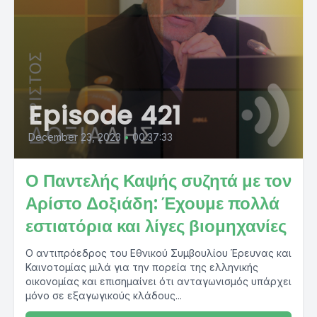
Episode 421
December 23, 2023
•
00:37:33
Ο Παντελής Καψής συζητά με τον
Αρίστο Δοξιάδη: Έχουμε πολλά
εστιατόρια και λίγες βιομηχανίες
Ο αντιπρόεδρος του Εθνικού Συμβουλίου Έρευνας και
Καινοτομίας μιλά για την πορεία της ελληνικής
οικονομίας και επισημαίνει ότι ανταγωνισμός υπάρχει
μόνο σε εξαγωγικούς κλάδους...