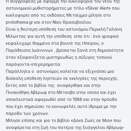
Η συγγραφέας με αφορμή την κυκλοφορία του νέου της
αστυνομικού μυθιστορήματος με τίτλο «Silver Alert» που
κυκλοφορεί από τις εκδόσεις Μεταίχμιο μίλησε στο
protothema.gr και στον Νίκο Θρασυβούλου
Είναι η δεύτερη υπόθεση του αστυνόμου Περικλή Γαλάνη.
Μιλώντας για αυτή την υπόθεση είπε ότι : ένα γραφικό
κεφαλοχώρι θαμμένο στα βουνά της Ηπείρου, ο
Παράδεισος Ιωάννινων , βρίσκεται ξανά στη δημοσιότητα
όταν εξαφανίζεται μυστηριωδώς η σύζυγος τοπικού
παράγοντα-επιχειρηματία.
Παράλληλα ο αστυνόμος καλείται να εξιχνιάσει μια
δύσκολη υπόθεση ληστειών σε εκκλησίες της περιοχής.
Εκτός από το βιβλίο της αναφέρθηκε και στην
Πινακοθήκη Αβέρωφ στο Μέτσοβο στην οποία και έχει
αποκλειστικά αφιερωθεί από το 1988 και στην πρόοδο
που έχει σημειώσει το κοινωφελές αυτό ίδρυμα με την
πάροδο των χρόνων.
Μίλησε επίσης και για το βιβλίο «Δέκα Ζωές σε Μια» που
αναφέρεται στη ζωή του πατέρα της Ευάγγελου Αβέρωφ-