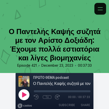
Ο Παντελής Καψής συζητά
με τον Αρίστο Δοξιάδη:
Έχουμε πολλά εστιατόρια
και λίγες βιομηχανίες
•
•
Episode 421
December 23, 2023
00:37:33
ΠΡΩΤΟ ΘΕΜΑ podcast
1x
00:00
/
00:37:33
SUBSCRIBE
SHARE