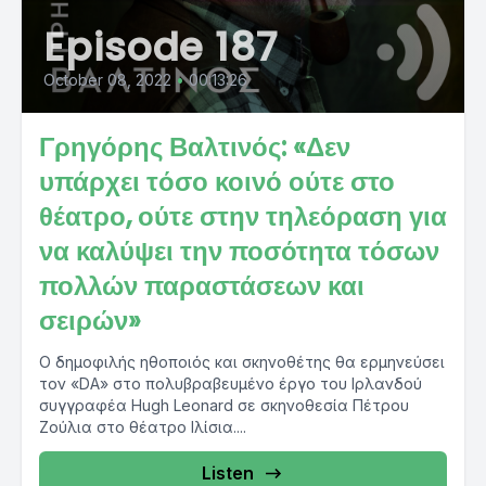
Episode 187
October 08, 2022
•
00:13:26
Γρηγόρης Βαλτινός: «Δεν
υπάρχει τόσο κοινό ούτε στο
θέατρο, ούτε στην τηλεόραση για
να καλύψει την ποσότητα τόσων
πολλών παραστάσεων και
σειρών»
Ο δημοφιλής ηθοποιός και σκηνοθέτης θα ερμηνεύσει
τον «DA» στο πολυβραβευμένο έργο του Ιρλανδού
συγγραφέα Hugh Leonard σε σκηνοθεσία Πέτρου
Ζούλια στο θέατρο Ιλίσια....
Listen