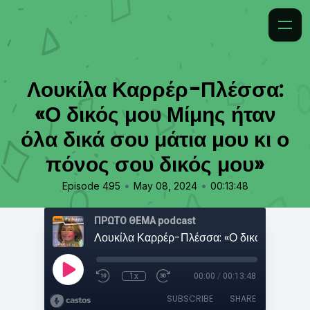
Λουκίλα Καρρέρ-Πλέσσα:
«Ο δικός μου Μίμης ήταν
όλα δικά σου μάτια μου κι ο
πόνος σου δικός μου»
•
•
Episode 495
May 08, 2024
00:13:48
ΠΡΩΤΟ ΘΕΜΑ podcast
1x
00:00
/
00:13:48
SUBSCRIBE
SHARE