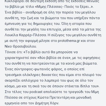
Κυκλοφορεί σε δεύτερη έκδοση απο τις εκδόσεις Μίνωας
το βιβλίο με τίτλο «Μίμης Πλέσσας- Ποιός το ξέρει...».
Ένα βιβλίο - αναδρομή σε όλη την πορεία του μεγάλου
συνθέτη, την ζωή και τα βιώματα του που υπήρξαν πάντα
έμπνευση για τις δημιουργίες του. Όλη η ιστορία που
συνθέτει την μεγάλη του επιτυχία, μέσα από τα μάτια της
Λουκίλα Καρρέρ-Πλέσσα. Η σύζυγος του μεγάλου συνθέτη
με αυτή την αφορμή μίλησε στο protothema.gr και στον
Νίκο Θρασυβούλου.
Τόνισε ότι: «Tο βιβλίο αυτό θα μπορούσε να
χαρακτηριστεί σαν «δύο βιβλία σε ένα», με τις αφηγήσεις
του συνθέτη να παντρεύονται με τα κοινά μας βιώματα.
Ένας σύντροφος-φωτεινός φάρος, ο οποίος επί
τρεισήμισι ολόκληρες δεκαετίες που είμαι στο πλευρό του
σκορπίζει απλόχερα το λαμπερό του φως σε όλο τον
κόσμο, μα και τη σκιά του σε όποιον στέκεται δίπλα του».
Στο τέλος του podcast απολαύστε το τραγούδι του Μίμη
Πλέσσα σε στίχους Κώστα Πρετεντέρη και μοναδική
ερμηνεία απο τον Δημήτρη Χόρν.