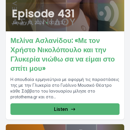
Episode 431
January 10, 2024
•
00:23:37
Μελίνα Ασλανίδου: «Με τον
Χρήστο Νικολόπουλο και την
Γλυκερία νιώθω σα να είμαι στο
σπίτι μου»
Η σπουδαία ερμηνεύτρια με αφορμή τις παραστάσεις
της με την Γλυκερία στο Γυάλινο Μουσικό Θέατρο
κάθε Σάββατο του Ιανουαρίου μίλησε στο
protothema.gr και στο...
Listen