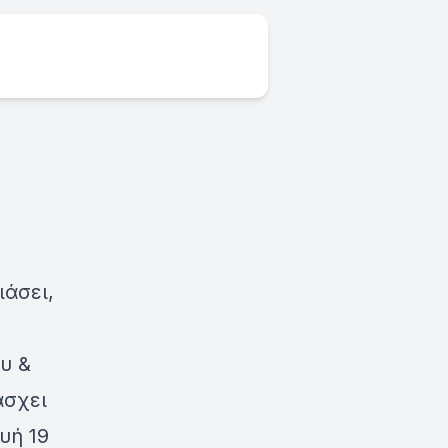
άσει,
υ &
άσχει
υή 19