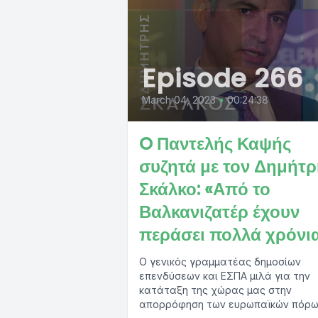
Episode 266
March 04, 2023
•
00:24:38
O Παντελής Καψής
συζητά με τον Δημήτ
Σκάλκο: «Από το
Βαλκανιζατέρ έχουν
περάσει πολλά χρόνι
Ο γενικός γραμματέας δημοσίων
επενδύσεων και ΕΣΠΑ μιλά για την
κατάταξη της χώρας μας στην
απορρόφηση των ευρωπαϊκών πόρω