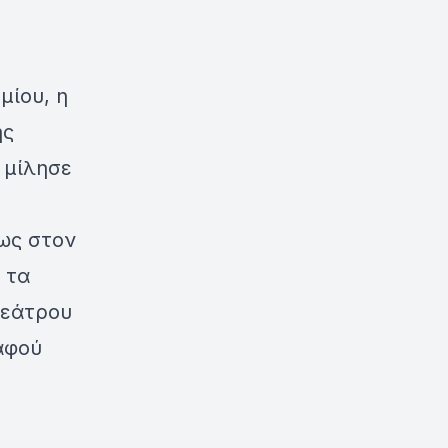
μίου, η
ης
 μίλησε
ως στον
 τα
θεάτρου
αφού