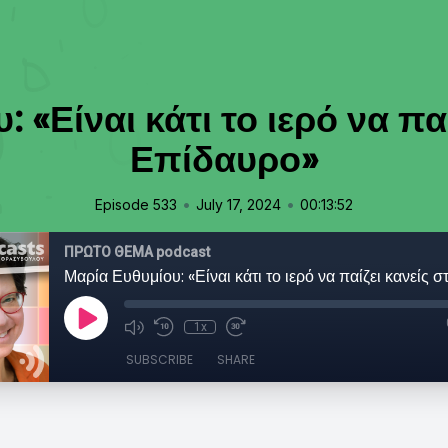
 «Είναι κάτι το ιερό να πα
Επίδαυρο»
•
•
Episode 533
July 17, 2024
00:13:52
ΠΡΩΤΟ ΘΕΜΑ podcast
1x
SUBSCRIBE
SHARE