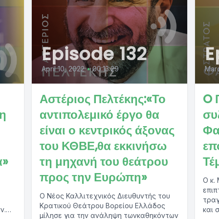
Episode 132
E
April 10, 2022
•
00:13:29
Marc
Αστέριος Πελτέκης:«Το
O 
ρη
αντιπολεμικό έργο θα
συ
είναι ο κεντρικός άξονας
Φα
του ΚΘΒΕ,θα εκκινήσω
επ
α»
τη μηχανή του θεάτρου
Τέ
προς την Ευρώπη»
Ο κ. 
επιπ
Ο Νέος Καλλιτεχνικός Διευθυντής του
τραγ
Κρατικού Θεάτρου Βορείου Ελλάδος
ν.
και 
μίλησε για την ανάληψη τωνκαθηκόντων