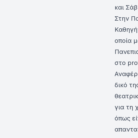
και Σάβ
Στην Πα
Καθηγή
οποία μ
Πανεπι
στο pro
Αναφέρ
δικό τη
θεατρικ
για τη
όπως ε
απαντα