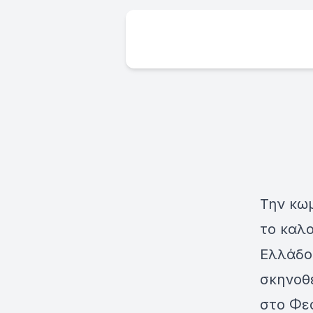
Την κω
το καλο
Ελλάδο
σκηνοθε
στο Φε