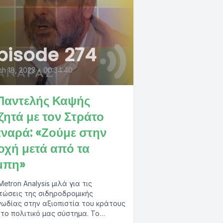
pisode 274
h 18, 2023
•
00:34:40
Παντελής Καψής
ζητά με τον Στράτο
ναρά: «Ζούμε στην
οχή μετά από τα
μπη»
Metron Analysis μιλά για τις
τώσεις της σιδηροδρομικής
ωδίας στην αξιοπιστία του κράτους
στο πολιτικό μας σύστημα. Το