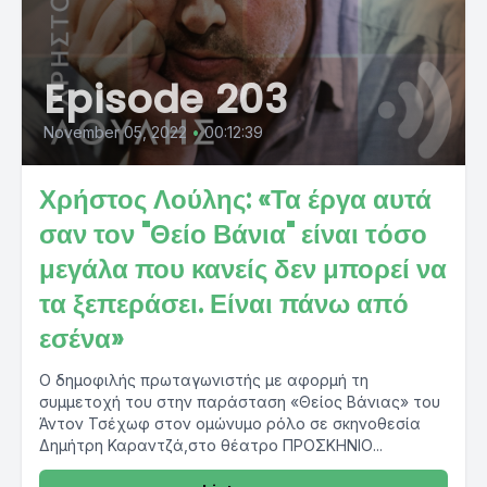
Episode 203
November 05, 2022
•
00:12:39
Χρήστος Λούλης: «Τα έργα αυτά
σαν τον "Θείο Βάνια" είναι τόσο
μεγάλα που κανείς δεν μπορεί να
τα ξεπεράσει. Είναι πάνω από
εσένα»
Ο δημοφιλής πρωταγωνιστής με αφορμή τη
συμμετοχή του στην παράσταση «Θείος Βάνιας» του
Άντον Τσέχωφ στον ομώνυμο ρόλο σε σκηνοθεσία
Δημήτρη Καραντζά,στο θέατρο ΠΡΟΣΚΗΝΙΟ...