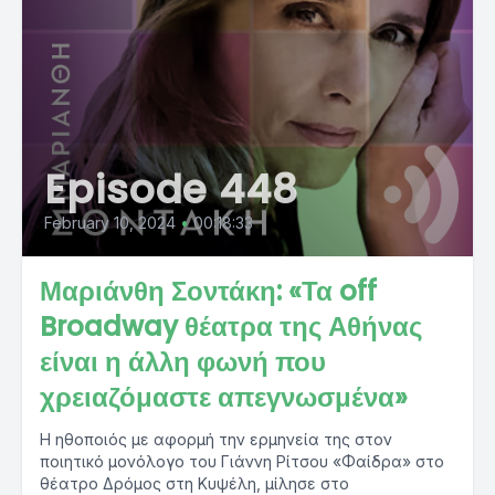
Episode 448
February 10, 2024
•
00:18:33
Μαριάνθη Σοντάκη: «Τα off
Broadway θέατρα της Αθήνας
είναι η άλλη φωνή που
χρειαζόμαστε απεγνωσμένα»
Η ηθοποιός με αφορμή την ερμηνεία της στον
ποιητικό μονόλογο του Γιάννη Ρίτσου «Φαίδρα» στο
θέατρο Δρόμος στη Κυψέλη, μίλησε στο