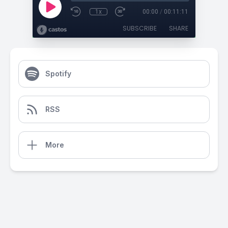
1x
00:00
/
00:11:11
SUBSCRIBE
SHARE
Spotify
RSS
More