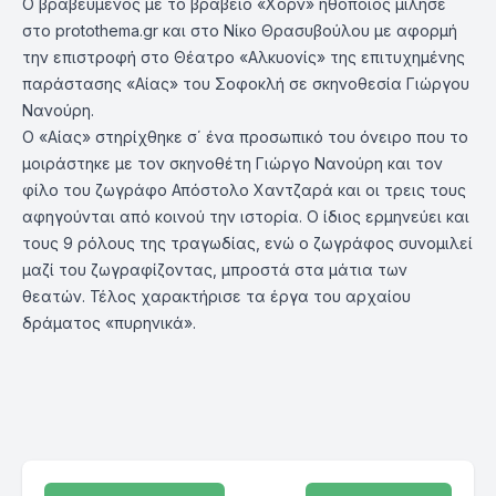
Ο βραβευμένος με το βραβείο «Χόρν» ηθοποιός μίλησε
στο protothema.gr και στο Νίκο Θρασυβούλου με αφορμή
την επιστροφή στο Θέατρο «Αλκυονίς» της επιτυχημένης
παράστασης «Αίας» του Σοφοκλή σε σκηνοθεσία Γιώργου
Νανούρη.
Ο «Αίας» στηρίχθηκε σ΄ ένα προσωπικό του όνειρο που το
μοιράστηκε με τον σκηνοθέτη Γιώργο Νανούρη και τον
φίλο του ζωγράφο Απόστολο Χαντζαρά και οι τρεις τους
αφηγούνται από κοινού την ιστορία. Ο ίδιος ερμηνεύει και
τους 9 ρόλους της τραγωδίας, ενώ ο ζωγράφος συνομιλεί
μαζί του ζωγραφίζοντας, μπροστά στα μάτια των
θεατών. Τέλος χαρακτήρισε τα έργα του αρχαίου
δράματος «πυρηνικά».