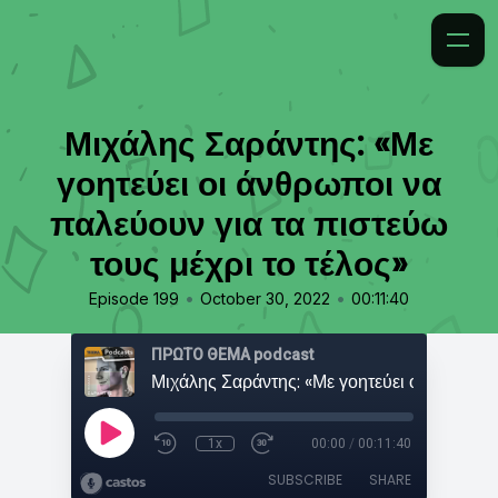
Μιχάλης Σαράντης: «Με
γοητεύει οι άνθρωποι να
παλεύουν για τα πιστεύω
τους μέχρι το τέλος»
•
•
Episode 199
October 30, 2022
00:11:40
ΠΡΩΤΟ ΘΕΜΑ podcast
1x
00:00
/
00:11:40
SUBSCRIBE
SHARE