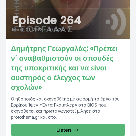
Episode 264
March 01, 2023
•
00:14:28
Δημήτρης Γεωργαλάς: «Πρέπει
ν΄ αναβαθμιστούν οι σπουδές
της υποκριτικής και να είναι
αυστηρός ο έλεγχος των
σχολών»
Ο ηθοποιός και σκηνοθέτης με αφορμή το έργο του
Ερρίκου Ίψεν «Έντα Γκάμπλερ» στο BIOS που
σκηνοθετεί και πρωταγωνιστεί μίλησε στο
protothema.gr και στο...
Listen