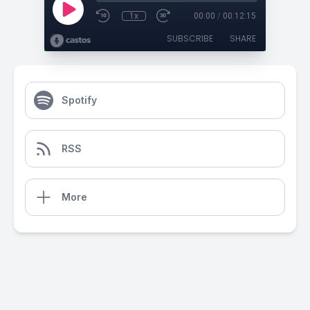
1x
00:00
/
00:12:15
SUBSCRIBE
SHARE
Spotify
RSS
More