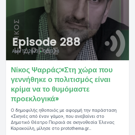
Episode 288
April 12, 2023
•
00:13:38
Νίκος Ψαρράς:«Στη χώρα που
γεννήθηκε ο πολιτισμός είναι
κρίμα να το θυμόμαστε
προεκλογικά»
Ο δημοφιλής ηθοποιός με αφορμή την παράσταση
«Σκηνές από έναν γάμο», που ανεβαίνει στο
Δημοτικό Θέατρο Πειραιά σε σκηνοθεσία Έλενας
Καρακούλη, μίλησε στο protothema.gr...