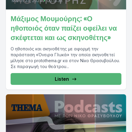
March 23, 2024
•
00:13:33
Μάξιμος Μουμούρης: «Ο
ηθοποιός όταν παίζει οφείλει να
σκέφτεται και ως σκηνοθέτης»
Ο ηθοποιός και σκηνοθέτης με αφορμή την
παράσταση «Όνειρα Γλυκά» την οποία σκηνοθετεί
μίλησε στο protothema.gr κα στον Νίκο Θρασυβούλου.
Σε παραγωγή του θεάτρου...
Listen