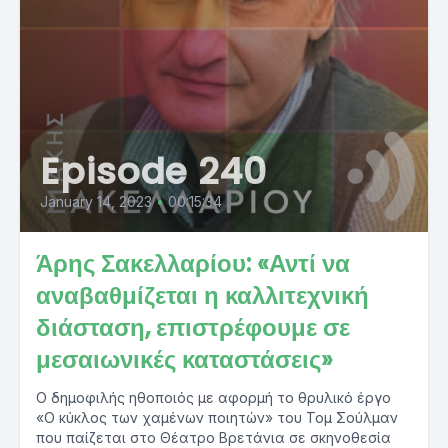
Episode 240
January 14, 2023
•
00:15:34
Άρης Σακελλαρίου: «Αντί να
αναβαθμίζεται η καλλιτεχνική
διάσταση, επιστρέφουμε σε
μεσαιωνικές καταστάσεις»
Ο δημοφιλής ηθοποιός με αφορμή το θρυλικό έργο
«Ο κύκλος των χαμένων ποιητών» του Τομ Σούλμαν
που παίζεται στο Θέατρο Βρετάνια σε σκηνοθεσία