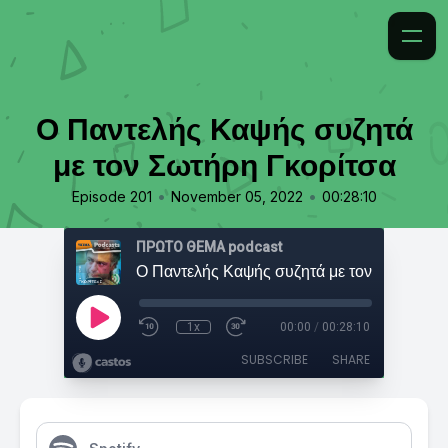
Ο Παντελής Καψής συζητά
με τον Σωτήρη Γκορίτσα
•
•
Episode 201
November 05, 2022
00:28:10
ΠΡΩΤΟ ΘΕΜΑ podcast
1x
00:00
/
00:28:10
SUBSCRIBE
SHARE