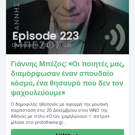
Episode 223
December 14, 2022
•
00:13:35
Γιάννης Μπέζος: «Οι ποιητές μας,
διαμόρφωσαν έναν σπουδαίο
κόσμο, ένα θησαυρό που δεν τον
ψαχουλεύουμε»
Ο δημοφιλής ηθοποιός με αφορμή την μουσική
παράσταση στις 20 Δεκεμβρίου στον ΙΑΝΟ της
Αθήνας με τίτλο «Όταν χαμηλώνουν τ΄ άστρα»
μίλησε στο protothema.gr...