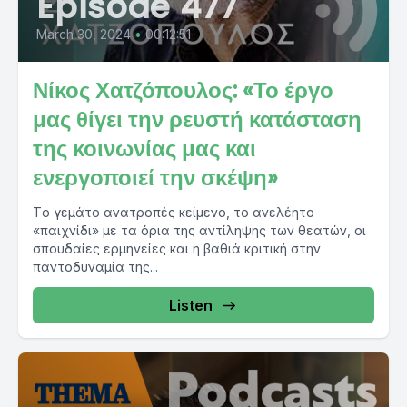
Episode 477
March 30, 2024
•
00:12:51
Νίκος Χατζόπουλος: «Το έργο
μας θίγει την ρευστή κατάσταση
της κοινωνίας μας και
ενεργοποιεί την σκέψη»
Tο γεμάτο ανατροπές κείμενο, το ανελέητο
«παιχνίδι» με τα όρια της αντίληψης των θεατών, οι
σπουδαίες ερμηνείες και η βαθιά κριτική στην
παντοδυναμία της...
Listen