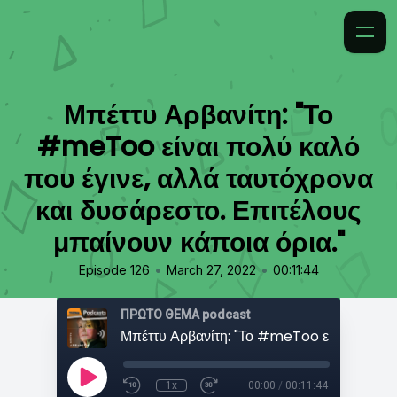
Μπέττυ Αρβανίτη: "Το
#meToo είναι πολύ καλό
που έγινε, αλλά ταυτόχρονα
και δυσάρεστο. Επιτέλους
μπαίνουν κάποια όρια."
•
•
Episode 126
March 27, 2022
00:11:44
ΠΡΩΤΟ ΘΕΜΑ podcast
1x
00:00
/
00:11:44