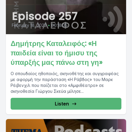
Episode 257
February 18, 2023
•
00:18:05
Δημήτρης Καταλειφός: «Η
παιδεία είναι το ήμισυ της
ύπαρξής μας πάνω στη γη»
Ο σπουδαίος ηθοποιός, σκηνοθέτης και συγγραφέας
με αφορμή την παράσταση «Η Ράβδος» του Μαρκ
Ρέιβενχιλ που παίζεται στο «Αμφιθέατρο» σε
σκηνοθεσία Γιώργου Σκεύα μίλησε...
Listen