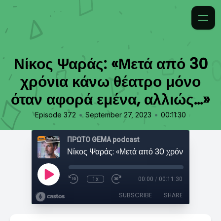
Νίκος Ψαράς: «Μετά από 30
χρόνια κάνω θέατρο μόνο
όταν αφορά εμένα, αλλιώς...»
•
•
Episode 372
September 27, 2023
00:11:30
ΠΡΩΤΟ ΘΕΜΑ podcast
1x
00:00
/
00:11:30
SUBSCRIBE
SHARE