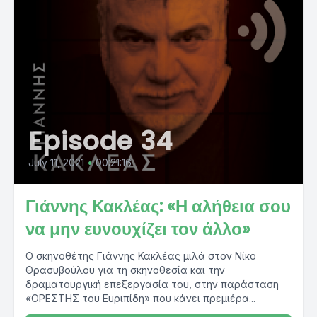
Episode 34
July 11, 2021
•
00:21:16
Γιάννης Κακλέας: «Η αλήθεια σου
να μην ευνουχίζει τον άλλο»
Ο σκηνοθέτης Γιάννης Κακλέας μιλά στον Νίκο
Θρασυβούλου για τη σκηνοθεσία και την
δραματουργική επεξεργασία του, στην παράσταση
«ΟΡΕΣΤΗΣ του Ευριπίδη» που κάνει πρεμιέρα...