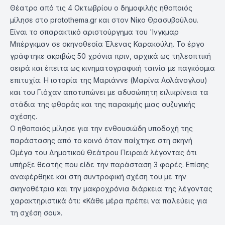
Θέατρο από τις 4 Οκτωβρίου ο δημοφιλής ηθοποιός
μίλησε στο protothema.gr και στον Νίκο Θρασυβούλου.
Είναι το σπαρακτικό αριστούργημα του 'Ινγκμαρ
Μπέργκμαν σε σκηνοθεσία Έλενας Καρακούλη. Το έργο
γράφτηκε ακριβώς 50 χρόνια πριν, αρχικά ως τηλεοπτική
σειρά και έπειτα ως κινηματογραφική ταινία με παγκόσμια
επιτυχία. Η ιστορία της Μαριάννε (Μαρίνα Ασλάνογλου)
και του Γιόχαν αποτυπώνει με αδυσώπητη ειλικρίνεια τα
στάδια της φθοράς και της παρακμής μιας συζυγικής
σχέσης.
Ο ηθοποιός μίλησε για την ενθουσιώδη υποδοχή της
παράστασης από το κοινό όταν παίχτηκε στη σκηνή
Ωμέγα του Δημοτικού Θεάτρου Πειραιά λέγοντας ότι
υπήρξε θεατής που είδε την παράσταση 3 φορές. Επίσης
αναφέρθηκε και στη συντροφική σχέση του με την
σκηνοθέτρια και την μακροχρόνια διάρκεια της λέγοντας
χαρακτηριστικά ότι: «Κάθε μέρα πρέπει να παλεύεις για
τη σχέση σου».