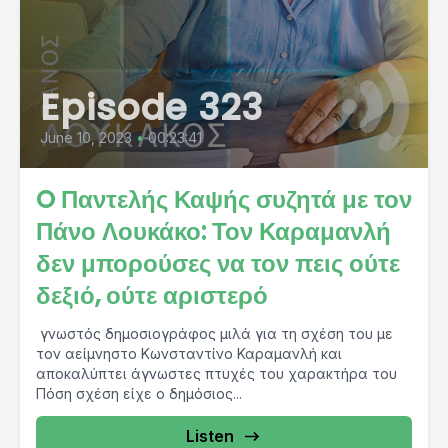
Episode 323
June 10, 2023
•
00:23:41
O Παντελής Καψής συζητά με τον
Πάνο Λουκάκο: Τον Καραμανλή
δεν μπορούσες να τον πεις ούτε
δεξιό, ούτε αριστερό
γνωστός δημοσιογράφος μιλά για τη σχέση του με
τον αείμνηστο Κωνσταντίνο Καραμανλή και
αποκαλύπτει άγνωστες πτυχές του χαρακτήρα του
Πόση σχέση είχε ο δημόσιος...
Listen