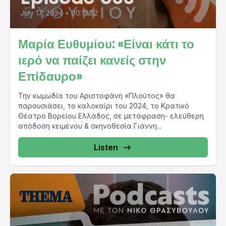
July 17, 2024
•
00:13:52
Μαρία Ευθυμίου: «Είναι κάτι το
ιερό να παίζει κανείς στην
Επίδαυρο»
Την κωμωδία του Αριστοφάνη «Πλούτος» θα
παρουσιάσει, το καλοκαίρι του 2024, το Κρατικό
Θέατρο Βορείου Ελλάδος, σε μετάφραση- ελεύθερη
απόδοση κειμένου & σκηνοθεσία Γιάννη...
Listen