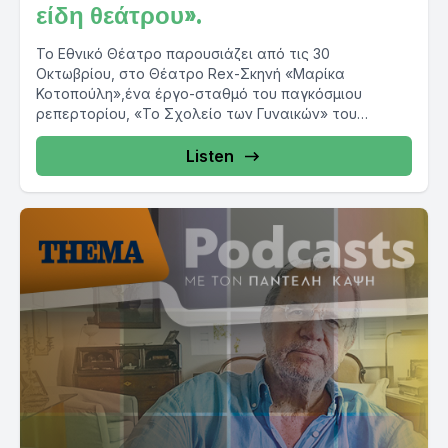
είδη θεάτρου».
Το Εθνικό Θέατρο παρουσιάζει από τις 30
Οκτωβρίου, στο Θέατρο Rex-Σκηνή «Μαρίκα
Κοτοπούλη»,ένα έργο-σταθμό του παγκόσμιου
ρεπερτορίου, «Το Σχολείο των Γυναικών» του
Μολιέρου,στην μετάφραση...
Listen