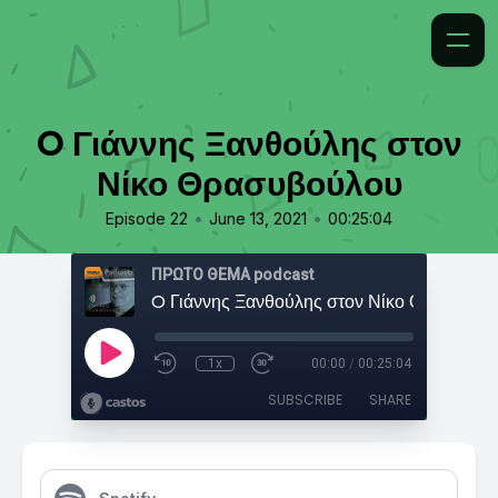
O Γιάννης Ξανθούλης στον
Νίκο Θρασυβούλου
•
•
Episode 22
June 13, 2021
00:25:04
ΠΡΩΤΟ ΘΕΜΑ podcast
O Γιάννης Ξανθούλης στον Νίκο Θρασυβού
1x
00:00
/
00:25:04
SUBSCRIBE
SHARE