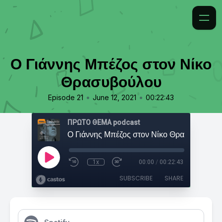
Ο Γιάννης Μπέζος στον Νίκο
Θρασυβούλου
•
•
Episode 21
June 12, 2021
00:22:43
ΠΡΩΤΟ ΘΕΜΑ podcast
Ο Γιάννης Μπέζος στον Νίκο Θρασυβούλου
1x
00:00
/
00:22:43
SUBSCRIBE
SHARE