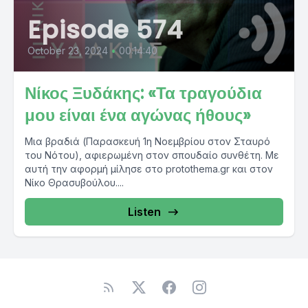
Episode 574
October 23, 2024
•
00:14:40
Νίκος Ξυδάκης: «Τα τραγούδια
μου είναι ένα αγώνας ήθους»
Μια βραδιά (Παρασκευή 1η Νοεμβρίου στον Σταυρό
του Νότου), αφιερωμένη στον σπουδαίο συνθέτη. Με
αυτή την αφορμή μίλησε στο protothema.gr και στον
Νίκο Θρασυβούλου....
Listen