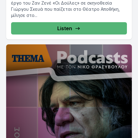
έργο του Ζαν Ζενέ «Οι Δούλες» σε σκηνοθεσία
Γιώργου Σκευά που παίζεται στο Θέατρο Αποθήκη,
μίλησε στο...
Listen