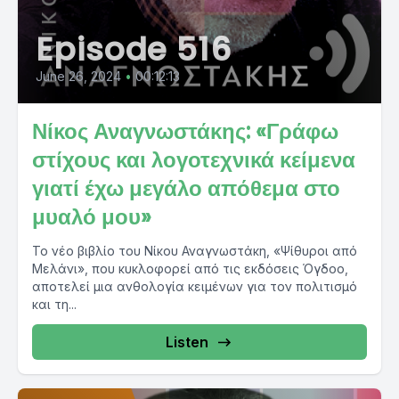
Episode 516
June 26, 2024
•
00:12:13
Νίκος Αναγνωστάκης: «Γράφω
στίχους και λογοτεχνικά κείμενα
γιατί έχω μεγάλο απόθεμα στο
μυαλό μου»
Το νέο βιβλίο του Νίκου Αναγνωστάκη, «Ψίθυροι από
Μελάνι», που κυκλοφορεί από τις εκδόσεις Όγδοο,
αποτελεί μια ανθολογία κειμένων για τον πολιτισμό
και τη...
Listen