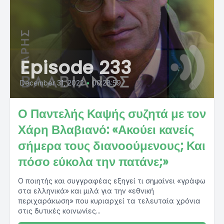
Episode 233
December 31, 2022
•
00:28:59
Ο Παντελής Καψής συζητά με τον
Χάρη Βλαβιανό: «Ακούει κανείς
σήμερα τους διανοούμενους; Και
πόσο εύκολα την πατάνε;»
O ποιητής και συγγραφέας εξηγεί τι σημαίνει «γράφω
στα ελληνικά» και μιλά για την «εθνική
περιχαράκωση» που κυριαρχεί τα τελευταία χρόνια
στις δυτικές κοινωνίες...