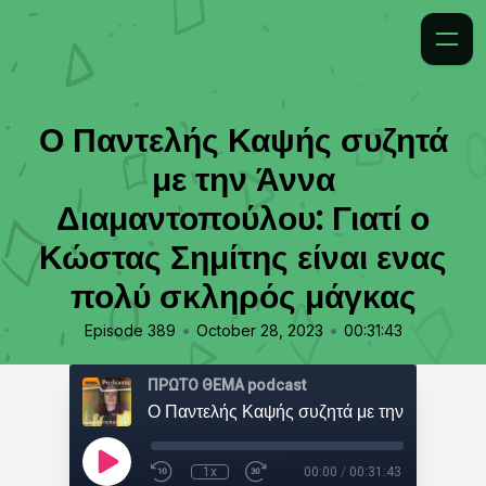
Ο Παντελής Καψής συζητά
με την Άννα
Διαμαντοπούλου: Γιατί ο
Κώστας Σημίτης είναι ενας
πολύ σκληρός μάγκας
•
•
Episode 389
October 28, 2023
00:31:43
ΠΡΩΤΟ ΘΕΜΑ podcast
1x
00:00
/
00:31:43