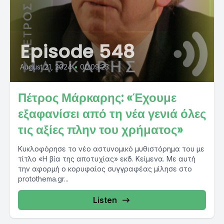
Episode 548
August 21, 2024
•
00:09:23
Πέτρος Μάρκαρης: «Έχουμε
εξαφανίσει από τη νέα γενιά όλες
τις αξίες πλην του χρήματος»
Κυκλοφόρησε το νέο αστυνομικό μυθιστόρημα του με
τίτλο «Η βία της αποτυχίας» εκδ. Κείμενα. Με αυτή
την αφορμή ο κορυφαίος συγγραφέας μίλησε στο
protothema.gr...
Listen