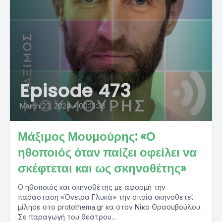
Episode 473
March 23, 2024
•
00:13:33
Μάξιμος Μουμούρης: «Ο
ηθοποιός όταν παίζει οφείλει να
σκέφτεται και ως σκηνοθέτης»
Ο ηθοποιός και σκηνοθέτης με αφορμή την
παράσταση «Όνειρα Γλυκά» την οποία σκηνοθετεί
μίλησε στο protothema.gr κα στον Νίκο Θρασυβούλου.
Σε παραγωγή του θεάτρου...