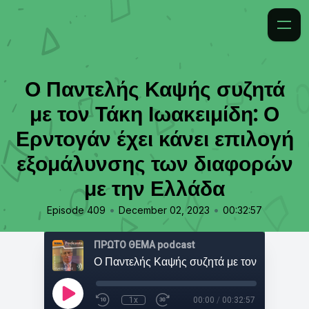
Ο Παντελής Καψής συζητά
με τον Τάκη Ιωακειμίδη: Ο
Ερντογάν έχει κάνει επιλογή
εξομάλυνσης των διαφορών
με την Ελλάδα
•
•
Episode 409
December 02, 2023
00:32:57
ΠΡΩΤΟ ΘΕΜΑ podcast
1x
00:00
/
00:32:57