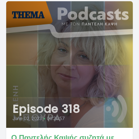
Episode 318
June 02, 2023
•
00:26:57
Ο Παντελής Καψής συζητά με